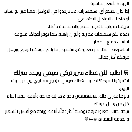
الجودة بأسعار مناسبة.
إذا كان لديكم أي استفسارات، فلا تترددوا في التواصل معنا عبر الواتساب
أو منصات التواصل الاجتماعي.
فريقنا متواجد لتقديم الدعم والمساعدة دائمًا.
نقدم لكم تصميمات عصرية وألوان زاهية، كما نوفر أحجامًا متنوعة
لتناسب جميع الأعمار.
لذلك، بغض النظر عن معاييركم، ستجدون ما يلبي ذوقكم الرفيع ويجعل
غرفكم أكثر جمالًا.
🛒 اطلب الآن غطاء سرير تركي صيفي وجدد منزلك
لا تفوتوا الفرصة! اطلبوا ال
غطاء صيفي مزدوج سماوي بيج
من دوفت
اليوم.
بالإضافة إلى ذلك، ستستمتعون بأجواء منزلية مريحة وأنيقة، تلفت انتباه
كل من يدخل غرفتك.
نتيجة لذلك، اجعلوا غرفة نومكم أكثر دفئًا، أناقة، وراحة مع أفضل الأسعار
والخدمة المتميزة. ❄️🛏️💛