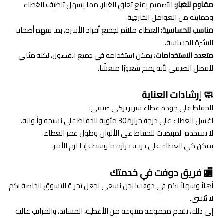
مقاوم للغبار:
التصميم يمنع تعلق الغبار، مما يسهل تنظيف الغطاء
وحمايته من العوامل الخارجية.
مناسب للحساسية:
الغطاء ملائم لجميع أفراد الأسرة، بما فيهم أصحاب
البشرة الحساسة.
متعدد الاستخدامات:
يمكن استخدامه في جميع الفصول، لكنه مثالي
للفصل الصيفي لأنه يمنح شعورًا منعشًا.
🧼 إرشادات العناية
للحفاظ على جودة غطاء سرير تركي صيفي:
اغسل الغطاء على درجة حرارة 30 مئوية للحفاظ على نسيجه وألوانه.
لا تستخدم المبيضات للحفاظ على الألوان وطول عمر الغطاء.
يمكن كي الغطاء على درجة حرارة متوسطة إذا لزم الأمر.
🏬 فريق دوفت في خدمتك
أهلاً وسهلاً بكم في دوفت! نحن نسعى لجعل تجربة التسوق الخاصة بكم
لا تُنسى.
إلى ذلك، نقدم مجموعة متنوعة من الأغطية، المساند، والمراتب عالية