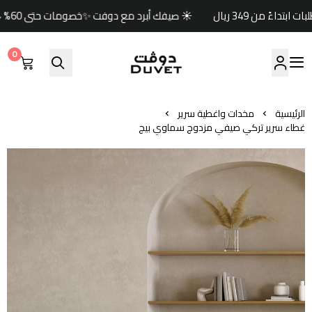
☀️ صيفك أبرد مع دوفت ✨خصومات حتى 60% 🏷️وكود خصم إضافي (صيف) 🎁🚚 شحن مجاني للطلبات ابتداءً من 349 ريال
0
مفارش دوفت | DUVET
الرئيسية
مخدات واغطية سرير
غطاء سرير تركي صيفي مزدوج سماوي بيج