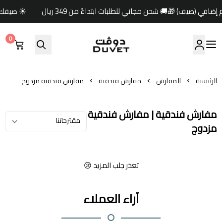
☀️ صيفك أبرد مع دوفت ✨خصوما
0
مفارش دوفت | DUVET
الرئيسية
المفارش
مفارش فندقية
مفارش فندقية مزدوج
مفارش فندقية | مفارش فندقية
مزدوج
تعذر جلب المزيد 😢
آراء العملاء