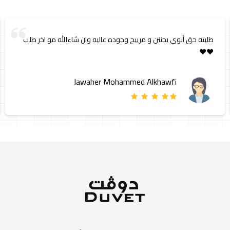
طلبته حق أبوي يجننن و مرييح وجوده عاليه وان شاءالله مو اخر طلب
❤️❤️
Jawaher Mohammed Alkhawfi