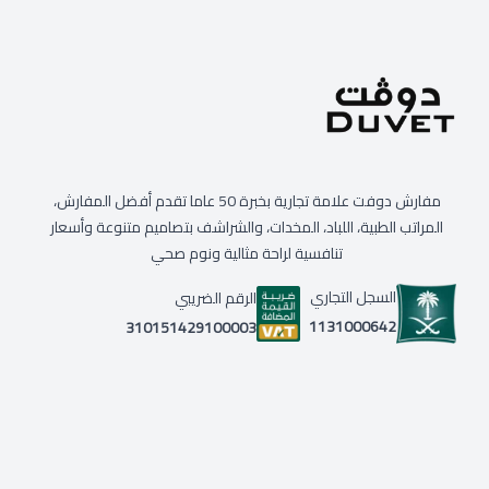
مفارش دوفت علامة تجارية بخبرة 50 عاما تقدم أفضل المفارش،
المراتب الطبية، اللباد، المخدات، والشراشف بتصاميم متنوعة وأسعار
تنافسية لراحة مثالية ونوم صحي
السجل التجاري
الرقم الضريبي
1131000642
310151429100003