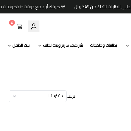
☀️ صيفك أبرد مع دوفت ✨خصومات حتى 60% 🏷️وكود خصم إضافي (صيف) 🎁🚚 شحن مجاني للطلبات ابتداءً من 349 ريال
0
بطانيات وجاكيتات
شراشف سرير وبيت لحاف
بيت الطفل
ترتيب