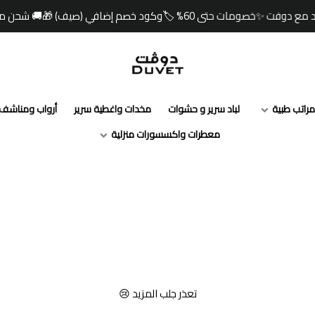
☀️ صيفك أبرد مع دوفت ✨خصومات حتى 60% 🏷️وكود خصم إضافي (صيف) 
مفارش دوفت | DUVET
أرواب ومناشف
مخدات واغطية سرير
لباد سرير و حشوات
مراتب طبية
معطرات واكسسورات منزلية
تعذر جلب المزيد 😢