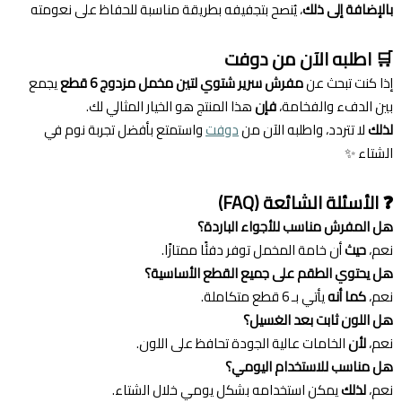
بالإضافة إلى ذلك
، يُنصح بتجفيفه بطريقة مناسبة للحفاظ على نعومته
🛒 اطلبه الآن من دوفت
إذا كنت تبحث عن
مفرش سرير شتوي لتين مخمل مزدوج 6 قطع
يجمع
بين الدفء والفخامة،
فإن
هذا المنتج هو الخيار المثالي لك.
لذلك
لا تتردد، واطلبه الآن من
دوفت
واستمتع بأفضل تجربة نوم في
الشتاء ✨
❓ الأسئلة الشائعة (FAQ)
هل المفرش مناسب للأجواء الباردة؟
نعم،
حيث
أن خامة المخمل توفر دفئًا ممتازًا.
هل يحتوي الطقم على جميع القطع الأساسية؟
نعم،
كما أنه
يأتي بـ 6 قطع متكاملة.
هل اللون ثابت بعد الغسيل؟
نعم،
لأن
الخامات عالية الجودة تحافظ على اللون.
هل مناسب للاستخدام اليومي؟
نعم،
لذلك
يمكن استخدامه بشكل يومي خلال الشتاء.