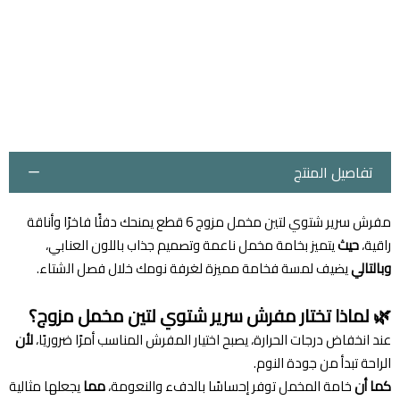
تفاصيل المنتج
مفرش سرير شتوي لتين مخمل مزوج 6 قطع يمنحك دفئًا فاخرًا وأناقة
راقية،
حيث
يتميز بخامة مخمل ناعمة وتصميم جذاب باللون العنابي،
وبالتالي
يضيف لمسة فخامة مميزة لغرفة نومك خلال فصل الشتاء.
🌿 لماذا تختار مفرش سرير شتوي لتين مخمل مزوج؟
عند انخفاض درجات الحرارة، يصبح اختيار المفرش المناسب أمرًا ضروريًا،
لأن
الراحة تبدأ من جودة النوم.
كما أن
خامة المخمل توفر إحساسًا بالدفء والنعومة،
مما
يجعلها مثالية