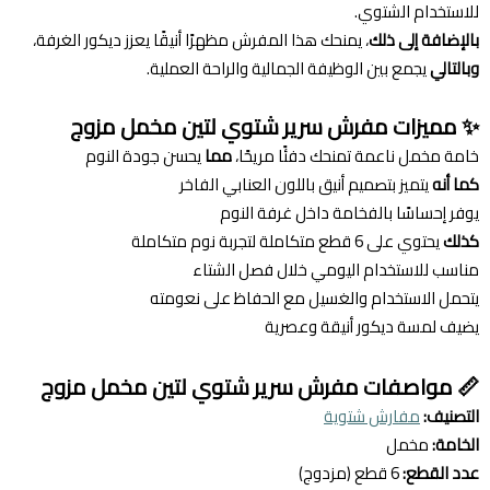
للاستخدام الشتوي.
بالإضافة إلى ذلك
، يمنحك هذا المفرش مظهرًا أنيقًا يعزز ديكور الغرفة،
وبالتالي
يجمع بين الوظيفة الجمالية والراحة العملية.
✨ مميزات مفرش سرير شتوي لتين مخمل مزوج
خامة مخمل ناعمة تمنحك دفئًا مريحًا،
مما
يحسن جودة النوم
كما أنه
يتميز بتصميم أنيق باللون العنابي الفاخر
يوفر إحساسًا بالفخامة داخل غرفة النوم
كذلك
يحتوي على 6 قطع متكاملة لتجربة نوم متكاملة
مناسب للاستخدام اليومي خلال فصل الشتاء
يتحمل الاستخدام والغسيل مع الحفاظ على نعومته
يضيف لمسة ديكور أنيقة وعصرية
📏 مواصفات مفرش سرير شتوي لتين مخمل مزوج
التصنيف:
مفارش شتوية
الخامة:
مخمل
عدد القطع:
6 قطع (مزدوج)