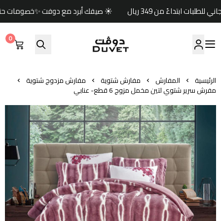
☀️ صيفك أبرد مع دوفت ✨خصومات حتى 60% 🏷️وكود خصم إضافي (صيف) 🎁🚚 شحن مجاني للطلبات ابتداءً من 349 ريال
0
مفارش دوفت | DUVET
الرئيسية
المفارش
مفارش شتوية
مفارش مزدوج شتوية
مفرش سرير شتوي لتين مخمل مزوج 6 قطع- عنابي