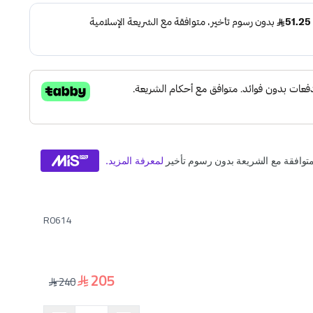
R0614
205
240