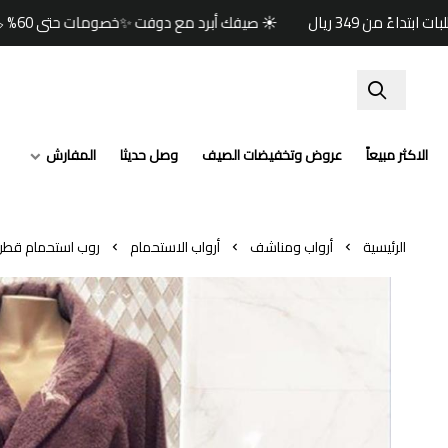
☀️ صيفك أبرد مع دوفت ✨خصومات حتى 60% 🏷️وكود خصم إضافي (صيف) 🎁🚚 شحن مجاني للطلبات ابتداءً من 349 ريال
الاكثر مبيعاً
عروض وتخفيضات الصيف
وصل حديثا
المفارش
الرئيسية
أرواب ومناشف
أرواب الاستحمام
روب استحمام قطن