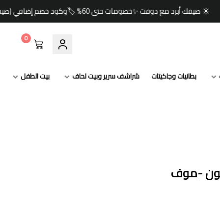
دوفت ✨خصومات حتى 60% 🏷️وكود خصم إضافي (صيف) 🎁🚚 شحن مجاني للطلبات ابتداءً من 349 ريال
0
بطانيات وجاكيتات
شراشف سرير وبيت لحاف
بيت الطفل
نون -موف