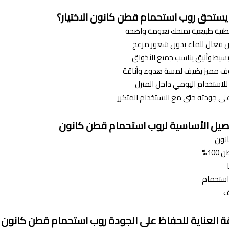
 يستحق روب استحمام قطن كانون الاختيار؟
طنية طبيعية تمنحك نعومة واضحة
 فعال للماء بدون شعور مزعج
سيط وأنيق يناسب جميع الأذواق
ف مميز يضيف لمسة هدوء وأناقة
لاستخدام اليومي داخل المنزل
لى جودته حتى مع الاستخدام المتكرر
اصيل الأساسية لروب استحمام قطن كانون
نون
100%
استحمام
ة العناية للحفاظ على الجودة روب استحمام قطن كانون