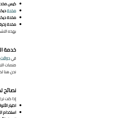
كيس مخدة 
مخدة
ديكو
مخدة ديكور
مخدة زخرف
بهذه التشك
خدمة ال
في
دوڤت
،
منصات التو
نحن هنا لض
نصائح لج
إذا كنت ت
اختيار الألو
استخدام ال