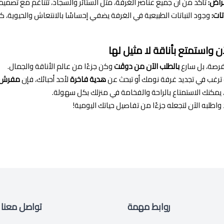
راض:
تأكد من أن جميع عناصر الغرفة، مثل الستائر والسجاد، تتناغم مع تصميم 
تات:
وجود النباتات الطبيعية في الغرفة يضفي إحساسًا بالانتعاش والحيوية، كما
ن واستمتع بأناقة لا مثيل لها
فرصة، بل سارع
بالطلب الآن من دوڤت
وكن جزءًا من عالم الأناقة والجمال.
ترغب في تجديد غرفة نومك أو تبحث عن
هدية فاخرة
لأحد أحبائك، فإن
مفرش 
مكنك الاستمتاع بالراحة والفخامة في منزلك بكل سهولة.
دد واطلبه الآن لتجعله جزءًا من تفاصيل حياتك اليومية!
روابط مهمة
تواصل معنا