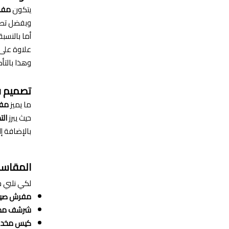
يتكون
مفر
وبفضل تصن
أما بالنسب
علاوة على
وهذا بالتأ
تصميم ف
ما يميز
مفر
حيث يبرز
الت
بالإضافة إ
المقاسا
لكي نلبي ج
مفرش صي
شرشف مط
كيس مخدة