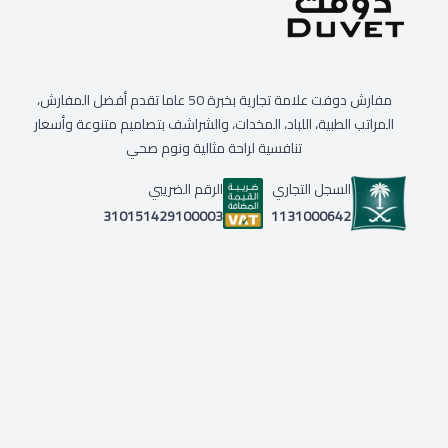
مفارش دوفت علامة تجارية بخبرة 50 عاما تقدم أفضل المفارش،
المراتب الطبية، اللباد، المخدات، والشراشف بتصاميم متنوعة وأسعار
تنافسية لراحة مثالية ونوم صحي
السجل التجاري
الرقم الضريبي
1131000642
310151429100003