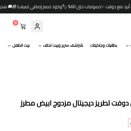
 إضافي (صيف) 🎁🚚 شحن مجاني للطلبات ابتداءً من 349 ريال
0
بطانيات وجاكيتات
شراشف سرير وبيت لحاف
بيت الطفل
فت تطريز ديجيتال مزدوج ابيض مطرز