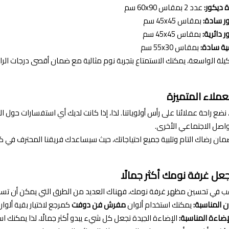
ديكور:
عدد 2 بمقاس 60x90 سم
ر سادة:
بمقاس 45x45 سم
 دائرية:
بمقاس 45x45 سم
ية سادة:
بمقاس 55x30 سم
يلة الواسعة، يمكنك الاستمتاع بتجربة نوم مثالية مع ضمان أقصى درجات الرا
عملاء المتميزة
 نضع راحة عملائنا على رأس أولوياتنا. لذا، إذا كانت لديك أي استفسارات حول ا
اصل الاجتماعي الأخرى.
مان رضاك التام وتلبية جميع احتياجاتك، حيث سيساعدك فريقنا المحترف في كل 
عل غرفة نومك أكثر جمالًا
رغب في تحسين مظهر غرفة نومك، فهناك العديد من الطرق التي يمكن أن تس
ان المناسبة:
يمكنك استخدام ألوان
مفرش فن دوفت
كمرجع لاختيار بقية ألوا
إضاءة المناسبة:
الإضاءة الجيدة تجعل كل شيء يبدو أكثر جمالًا، لذا يمكنك اس