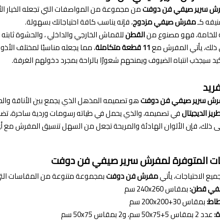
ش سرير صيفي فن دوفت
من مجموعة من المواصفات التي تجعله الخيار الأم
يفه كـ
مفرش صيفي مزدوج
، فإنه يناسب كافة احتياجاتك بسهولة.
ة للخامة، فهو مصنوع من
القطن
للقماش الخارجي والداخلي
، والحشوة ثابته 
 ذلك، يأتي المفرش مع
11 قطعة متكاملة
، مما يجعله مناسبًا لمختلف الأذ
كيد سيجذب انتباه الضيوف ويمنحهم شعورًا بالراحة بمجرد دخولهم الغرفة.
ريد
ش سرير صيفي فن دوفت
هو تصميمه المذهل الذي يجمع بين الأناقة والحد
طريز الديجيتال
في تصميمه، والذي يحمل في طياته رسومات وردية ساحرة، تضف
لى ذلك، فإن الألوان الهادئة والمريحة تجعل من السهل تنسيق المفرش مع أي
ت المتوفرة ل
مفرش سرير صيفي فن دوفت
ميع الاحتياجات، يأتي
مفرش فن دوفت
بمجموعة متنوعة من المقاسات التي 
في قطن:
بمقاس 240x260 سم
اط:
بمقاس 200x200+30 سم
:
عدد 2 بمقاس 50x75+5 سم، و2 بمقاس 50x75 سم