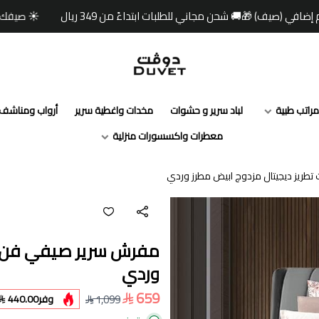
☀️ صيفك أبرد مع دوفت ✨خصومات حتى 60% 🏷️وكود خصم
مفارش دوفت | DUVET
مراتب طبية
لباد سرير و حشوات
مخدات واغطية سرير
أرواب ومناشف
معطرات واكسسورات منزلية
ريز ديجيتال مزدوج ابيض مطرز وردي
مفرش سرير صيفي فن دو
وردي
659
1,099
وفر
440.00