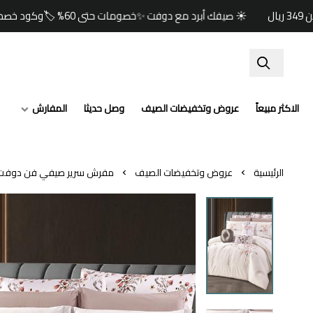
☀️ صيفك أبرد مع دوفت ✨خصومات حتى 60% 🏷️وكود خصم إضافي (صيف) 🎁🚚 شحن مجاني للطلبات ابتداءً من 349 ريال
الاكثر مبيعاً
عروض وتخفيضات الصيف
وصل حديثا
المفارش
الرئيسية
عروض وتخفيضات الصيف
مفرش سرير صيفي فن دوفت تط