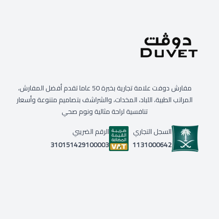
مفارش دوفت علامة تجارية بخبرة 50 عاما تقدم أفضل المفارش،
المراتب الطبية، اللباد، المخدات، والشراشف بتصاميم متنوعة وأسعار
تنافسية لراحة مثالية ونوم صحي
السجل التجاري
الرقم الضريبي
1131000642
310151429100003