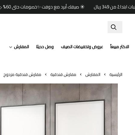
☀️ صيفك أبرد مع دوفت ✨خصومات حتى 60% 🏷️وكود خصم إضافي (صيف) 🎁🚚 شحن مجاني للطلبات ابتداءً من 349 ريال
الاكثر مبيعاً
عروض وتخفيضات الصيف
وصل حديثا
المفارش
الرئيسية
المفارش
مفارش فندقية
مفارش فندقية مزدوج