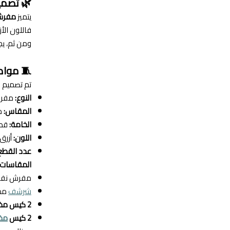
🌿 تصمي
يتميز
مفرش 
فاللون الأ
ومن ثم، يج
🧵 موا
تم تصميم ا
النوع:
مفرش
المقاس:
م
الخامة:
قطن 100
اللون:
أزرق 
عدد القطع
المقاسات ا
مفرش نفر
شرشف
مط
2 كيس مخدة:
2 كيس
مخ