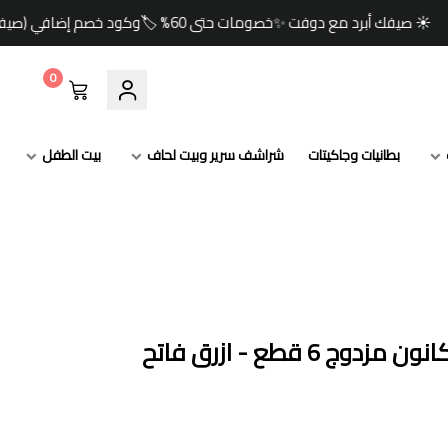
فت ✨خصومات حتى 60% 🏷️وكود خصم إضافي (صيف) 🎁🚚 شحن مجاني للطلبات ابتداءً من 349 ريال
0
بطانيات وجاكيتات
شراشف سرير وبيت لحاف
بيت الطفل
 قطع - ازرق فاتح