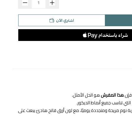
اشتري الآن
 فإن
هذا المفرش
هو الحل الأمثل.
التي تناسب جميع أنماط الديكور.
ه المتقن وخامته القطنية الطبيعية 100% يضمنان لك تجربة نوم مريحة ومتجددة يوميًا، مع لون أزرق فاتح هادئ يبعث على