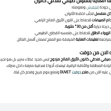
ة العناية بمفرش صيفي فندقي كانون
ى جودة
المفرش
ونعومته:
ل منفصل
لتجنّب اختلاط الألوان.
ام المبيضات
للحفاظ على اللون الأزرق الفاتح الزاهي.
درجة حرارة
أقل من 30° مئوية
.
الهواء الطلق
للحفاظ على ملمسه القطني الطبيعي.
بمراجعة
تعليمات العناية
المرفقة مع المنتج لضمان أفضل النتائج.
ه الان من دوفت
في فندقي كانون الأزرق الفاتح مزدوج
ليس مجرد غطاء سرير، بل هو تجربة
راحة المطلقة والأناقة الراقية، ليمنحك أجواءً فندقية مترفة داخل منزلك.
 عليه الآن من
متجر
دوفت
DUVET
وتمتع بنوم مريح وفخم كل ليلة.