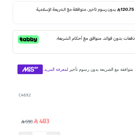
C4692
483
690