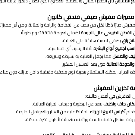
ع المفرش بين الحجم المثالي والتصميم العصري الذي يكمل ديكور غرفة النو
مميزات مفرش صيفي فندقي كانون
فرش خيارًا ذكيًا لكل من يبحث عن الفخامة والراحة والمتانة، ومن أبرز مميزاته
القطن الطبيعي عالي الجودة
لضمان نعومة فائقة تدوم طويلًا.
تح راقٍ
يضفي لمسة هادئة على الغرفة.
ب لجميع أنواع البشرة
لأنه لا يسبب أي حساسية.
يف والغسل
مما يجعل العناية به بسيطة وسريعة.
والجودة العالية
حتى بعد الغسيل المتكرر.
المزايا، يمكنك الاستمتاع بتجربة نوم فندقية حقيقية داخل منزلك دون عناء.
ة تخزين المفرش
ى المفرش في أفضل حالاته:
كان جاف ونظيف
بعيد عن الرطوبة ودرجات الحرارة العالية.
خدام
أكياس تفريغ الهواء
للحفاظ عليه من الغبار والعوامل الخارجية.
يقة، ستظل خامته ناعمة ورائحته منعشة لأطول فترة ممكنة.