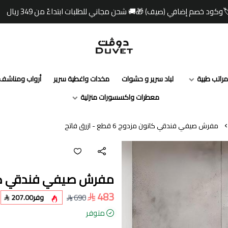
☀️ صيفك أبرد مع دو
مفارش دوفت | DUVET
مراتب طبية
لباد سرير و حشوات
مخدات واغطية سرير
أرواب ومناشف
معطرات واكسسورات منزلية
مفرش صيفي فندقي كانون مزدوج 6 قطع - ازرق فاتح
مفرش صيفي فندقي كانون مزدوج 6
483
690
وفر
207.00
متوفر