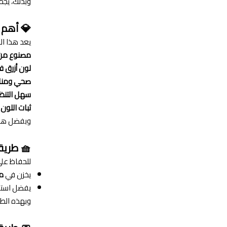
وبذلك، يجم
💎 أهم 
يعد هذا الم
مصنوع من 
لون أزرق فا
صحي ومناس
سهل التنظ
ثبات اللون 
وبفضل هذه 
🧺 طريق
للحفاظ عل
يخزن في
م
يفضل است
وبهذه الطر