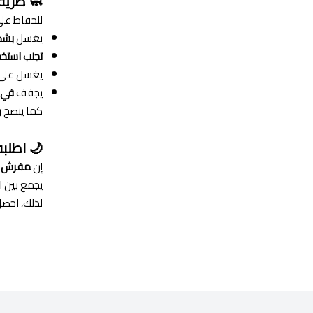
🧼 طريق
للحفاظ عل
يغسل
بشك
تجنب استخد
يغسل على 
يجفف
في 
كما ينصح 
🌙 اطلب
إن
مفرش صي
يجمع بين ال
لذلك، احصل