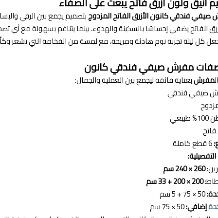
م أنيق ولون أزرق فاتح يبعث على الصفاء
صيفي فندقي كانون الأزرق الفاتح المزدوج
بتصميم يجمع بين الرقي والبسا
زرق الفاتح يضفي إحساسًا بالسكينة والهدوء، بينما يتناغم بسهولة مع أي تصميم
عل كل ليلة تجربة نوم هادئة ومريحة، مع لمسة من الفخامة التي تشعر وكأن
صفات مفرش صيفي فندقي كانون
ل
مفرش
بعناية فائقة ليجمع بين العملية والجمال:
 صيفي فندقي
زدوج
% طبيعي
فاتح
:
6 قطع كاملة
لتفصيلية:
ين:
260 × 240 سم
اط:
200 × 200 + 33 سم
50 × 75 + 5 سم
دة
إضافي:
50 × 75 سم