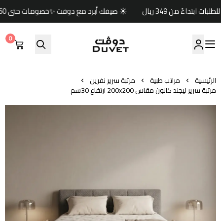
☀️ صيفك أبرد مع دوفت ✨خصومات حتى 60% 🏷️وكود خصم إضافي (صيف) 🎁🚚 شحن مجاني للطلبات ابتداءً من 349 ريال
0
مفارش دوفت | DUVET
الرئيسية
مراتب طبية
مرتبة سرير نفرين
مرتبة سرير ليجند كانون مقاس 200x200 ارتفاع 30سم