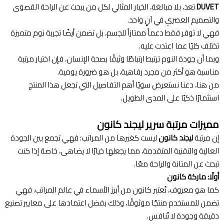
DUVET
تعد، بلا مبالغة، الخيار المثالي لكل من يبحث عن الراحة القصوى
والتصميم العصري في آنٍ واحد.
فهي لا توفر فقط دعماً ممتازاً للجسم، بل تضمن أيضًا تجربة نوم متميزة
تختلف كليًا عما اعتدت عليه.
وبما أن جودة النوم ترتبط ارتباطًا وثيقًا بصحة الإنسان، فإن اختيار مرتبة
مناسبة هو أكثر من مجرد رفاهية، بل هو ضرورة يومية.
من هنا، دعنا نستعرض سويًا أهم التفاصيل التي تجعل هذا المنتج
استثمارًا ذكيًا على المدى الطويل.
مميزات مرتبة سرير ليجند كانون
إن مرتبة
ليجند كانون
ليست كغيرها من المراتب؛ فهي تجمع بين الجودة
العالية والتقنية المتقدمة، مما يجعلها خيارًا لا يضاهى، خاصة إذا كنت
تبحث عن المتانة والراحة معًا.
أولًا: ماركة كانون
كما هو معروف، تُعتبر كانون من أبرز الأسماء في عالم المراتب. فهي
تضمن للمستخدم منتجًا موثوقًا، وذلك بفضل اعتمادها على معايير تصنيع
دقيقة وجودة لا تُنافس.