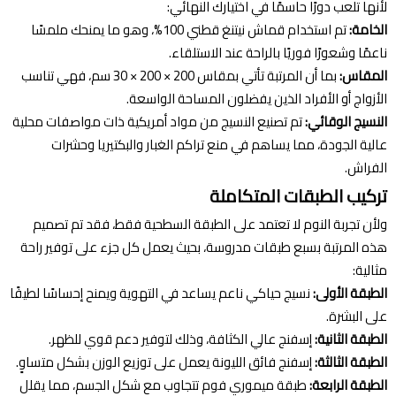
لأنها تلعب دورًا حاسمًا في اختيارك النهائي:
الخامة:
تم استخدام قماش نيتنغ قطني 100%، وهو ما يمنحك ملمسًا
ناعمًا وشعورًا فوريًا بالراحة عند الاستلقاء.
المقاس:
بما أن المرتبة تأتي بمقاس 200 × 200 × 30 سم، فهي تناسب
الأزواج أو الأفراد الذين يفضلون المساحة الواسعة.
النسيج الوقائي:
تم تصنيع النسيج من مواد أمريكية ذات مواصفات محلية
عالية الجودة، مما يساهم في منع تراكم الغبار والبكتيريا وحشرات
الفراش.
تركيب الطبقات المتكاملة
ولأن تجربة النوم لا تعتمد على الطبقة السطحية فقط، فقد تم تصميم
هذه المرتبة بسبع طبقات مدروسة، بحيث يعمل كل جزء على توفير راحة
مثالية:
الطبقة الأولى:
نسيج حياكي ناعم يساعد في التهوية ويمنح إحساسًا لطيفًا
على البشرة.
الطبقة الثانية:
إسفنج عالي الكثافة، وذلك لتوفير دعم قوي للظهر.
الطبقة الثالثة:
إسفنج فائق الليونة يعمل على توزيع الوزن بشكل متساوٍ.
الطبقة الرابعة:
طبقة ميموري فوم تتجاوب مع شكل الجسم، مما يقلل