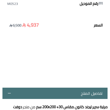
رقم الموديل
M0523
4,937
السعر
6,500
تفاصيل المنتج
مرتبة سرير ليجند كانون مقاس 200x200 +30 سم
من متجر
دوفت