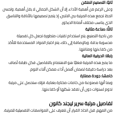
ثانيًا: التصميم المتقن
وعلى الرغم من أهمية الأداء، إلا أن الشكل الجمالي لا يقل أهمية. ولحسن
الحظ، تجمع هذه المرتبة بين الاثنين، إذ يتميز تصميمها بالأناقة والتناسق
الذي يناسب مختلف أنماط الديكور.
ثالثًا: صناعة مثالية
من ناحية التصنيع، يتم استخدام تقنيات متطورة تجعل كل تفصيلة
محسوبة بدقة. وبالإضافة إلى ذلك، يتم اختبار المواد المستخدمة للتأكد
من كفاءتها ومتانتها.
رابعًا: الحرفية العالية
ما يميز هذه المرتبة فعليًا هو الاهتمام بالتفاصيل. فكل طبقة تُضاف
بعد دراسة دقيقة لضمان أفضل أداء ممكن أثناء النوم.
خامسًا: جودة ممتازة
وبما أنها مصنوعة من خامات مختارة بعناية، فإنك ستحصل على مرتبة
تدوم لسنوات دون أن تفقد شكلها أو كفاءتها.
تفاصيل مرتبة سرير ليجند كانون
من المهم، قبل اتخاذ القرار، أن تتعرف على المواصفات التفصيلية للمرتبة،