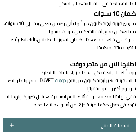
الداخلية، خاصة في حالة الاستعمال المتكرر.
ضمان 10 سنوات
ما يميز
مرتبة ليجند كانون
هو أنها تأتي بضمان فعلي يمتد إلى
10 سنوات
،
مما يعكس مدى ثقة الشركة في جودة منتجها.
علاوة على ذلك، يمنحك هذا الضمان شعورًا بالاطمئنان، لأنك تعلم أنك
اشتريت منتجًا معتمدًا.
اطلبها الآن من متجر دوفت
وبما أنك الآن تعرف كل هذه المزايا، فلماذا الانتظار؟
اطلب
مرتبة سرير ليجند كانون
من
متجر
دوفت
DUVET
اليوم، وابدأ رحلتك
نحو نوم أكثر راحة واستقرارًا.
ففي نهاية المطاف، الراحة أثناء النوم ليست رفاهية بل ضرورة. ولهذا، لا
تتردد في جعل هذه المرتبة جزءًا من أسلوب حياتك الجديد.
تقييمات المنتج