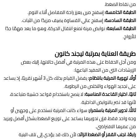
من نقاط الضغط.
الطبقة الخامسة:
إسفنج مرن يعزز راحة المفاصل أثناء النوم.
الطبقة السادسة:
إسفنج عالي القساوة يضيف مزيدًا من الثبات.
الطبقة السابعة:
نوابض مرنة تمنع انتقال الحركة، وهو ما يعد مهمًا جدًا
للأزواج.
طريقة العناية بمرتبة ليجند كانون
ومن أجل الحفاظ على هذه المرتبة في أفضل حالاتها، إليك بعض
الإرشادات التي من المفيد اتباعها:
أولًا، تهوية المرتبة بانتظام:
يفضل القيام بذلك كل 3 أشهر تقريبًا، إذ يساعد
على تجديد الهواء والتخلص من الرطوبة.
ثانيًا، اختيار القاعدة المناسبة:
لا ينصح باستخدام قواعد خشبية متباعدة،
لأنها قد تضر بالنوابض الداخلية.
ثالثًا، تدوير المرتبة باستمرار:
سواء كانت المرتبة تستخدم على وجهين أو
وجه واحد فقط، فإن تدويرها يساعد على توزيع الضغط بشكل أفضل ويزيد
من عمرها الافتراضي.
رابعًا، تجنب القفز أو الضغط الزائد:
لأن ذلك قد يؤدي إلى تلف البنية