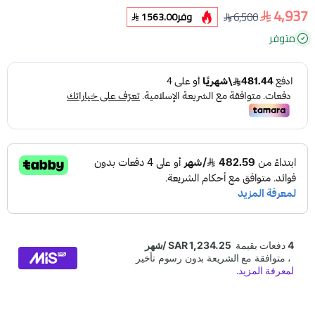
4,937
6,500
وفر
1563.00
متوفر