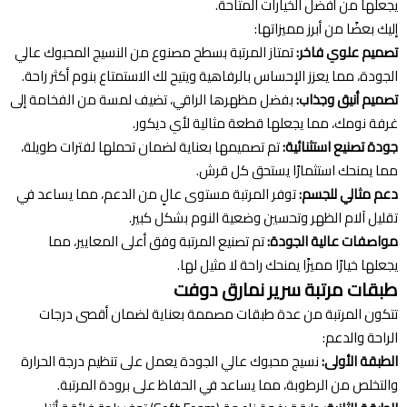
يجعلها من أفضل الخيارات المتاحة.
إليك بعضًا من أبرز مميزاتها:
تصميم علوي فاخر:
تمتاز المرتبة بسطح مصنوع من النسيج المحبوك عالي
الجودة، مما يعزز الإحساس بالرفاهية ويتيح لك الاستمتاع بنوم أكثر راحة.
تصميم أنيق وجذاب:
بفضل مظهرها الراقي، تضيف لمسة من الفخامة إلى
غرفة نومك، مما يجعلها قطعة مثالية لأي ديكور.
جودة تصنيع استثنائية:
تم تصميمها بعناية لضمان تحملها لفترات طويلة،
مما يمنحك استثمارًا يستحق كل قرش.
دعم مثالي للجسم:
توفر المرتبة مستوى عالٍ من الدعم، مما يساعد في
تقليل آلام الظهر وتحسين وضعية النوم بشكل كبير.
مواصفات عالية الجودة:
تم تصنيع المرتبة وفق أعلى المعايير، مما
يجعلها خيارًا مميزًا يمنحك راحة لا مثيل لها.
طبقات مرتبة سرير نمارق دوفت
تتكون المرتبة من عدة طبقات مصممة بعناية لضمان أقصى درجات
الراحة والدعم:
الطبقة الأولى:
نسيج محبوك عالي الجودة يعمل على تنظيم درجة الحرارة
والتخلص من الرطوبة، مما يساعد في الحفاظ على برودة المرتبة.