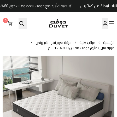
☀️ صيفك أبرد مع دوفت ✨خصومات حتى 60% 🏷️وكود خصم إضافي (صيف) 🎁🚚 شحن مجاني للطلبات ابتداءً من 349 ريال
0
مفارش دوفت | DUVET
الرئيسية
مراتب طبية
مرتبة سرير نفر - نفر ونص
مرتبة سرير نمارق دوفت مقاس 120x200 سم