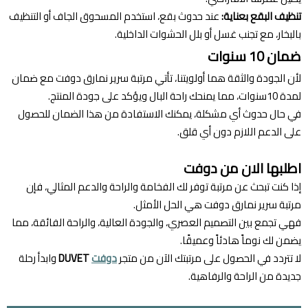
تنظيف البقع بعناية:
عند حدوث بقع، استخدم المسحوق الجاف أو التنظيف
بالبخار، مع تجنب غسل أو بلل الحشوات الداخلية.
ضمان 10 سنوات
لأن الجودة والثقة هما أولويتنا، تأتي مرتبة سرير نمارق دوفت مع ضمان
لمدة 10سنوات، مما يمنحك راحة البال ويؤكد على جودة المنتج.
في حال حدوث أي مشكلة، يمكنك الاستفادة من هذا الضمان للحصول
على الدعم اللازم دون أي قلق.
اطلبها الان من دوفت
إذا كنت تبحث عن مرتبة توفر لك الفخامة والراحة والدعم المثالي، فإن
مرتبة سرير نمارق دوفت هي الحل الأمثل.
فهي تجمع بين التصميم العصري، والجودة العالية، والراحة الفائقة، مما
يضمن لك نوماً هادئاً وعميقًا.
لا تتردد في الحصول على مرتبتك الآن من متجر
دوفت
DUVET
وابدأ رحلة
جديدة من الراحة والرفاهية.