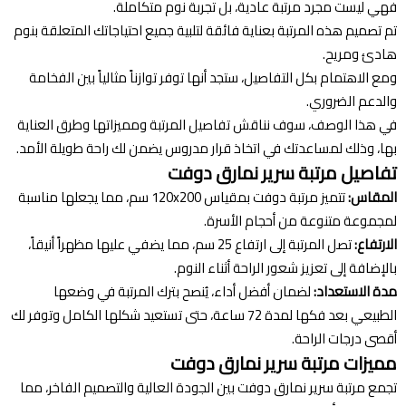
فهي ليست مجرد مرتبة عادية، بل تجربة نوم متكاملة.
تم تصميم هذه المرتبة بعناية فائقة لتلبية جميع احتياجاتك المتعلقة بنوم
هادئ ومريح.
ومع الاهتمام بكل التفاصيل، ستجد أنها توفر توازناً مثالياً بين الفخامة
والدعم الضروري.
في هذا الوصف، سوف نناقش تفاصيل المرتبة ومميزاتها وطرق العناية
بها، وذلك لمساعدتك في اتخاذ قرار مدروس يضمن لك راحة طويلة الأمد.
تفاصيل مرتبة سرير نمارق دوفت
المقاس:
تتميز مرتبة دوفت بمقياس 120x200 سم، مما يجعلها مناسبة
لمجموعة متنوعة من أحجام الأسرة.
الارتفاع:
تصل المرتبة إلى ارتفاع 25 سم، مما يضفي عليها مظهراً أنيقاً،
بالإضافة إلى تعزيز شعور الراحة أثناء النوم.
مدة الاستعداد:
لضمان أفضل أداء، يُنصح بترك المرتبة في وضعها
الطبيعي بعد فكها لمدة 72 ساعة، حتى تستعيد شكلها الكامل وتوفر لك
أقصى درجات الراحة.
مميزات مرتبة سرير نمارق دوفت
تجمع مرتبة سرير نمارق دوفت بين الجودة العالية والتصميم الفاخر، مما