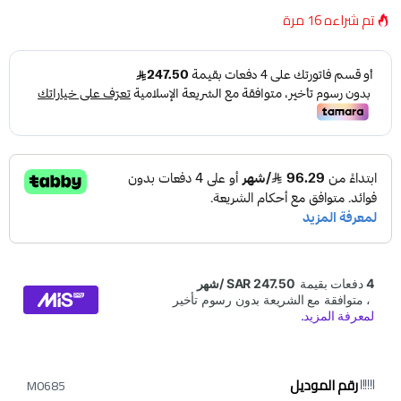
تم شراءه
16
مرة
رقم الموديل
M0685