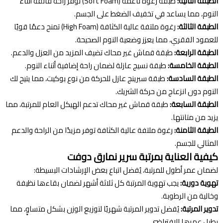
الطبقة الثانية:
طبقة رغوة ناعمة (Soft Foam) توفر راحة فائقة أثناء
النوم، مما يساعد في تخفيف الضغط على الجسم.
الطبقة الثالثة:
رغوة ملتفة عالية الكثافة (High Foam) تمنح دعمًا قويًا
للعمود الفقري، مما يعزز وضعية النوم الصحيحة.
الطبقة الرابعة:
طبقة قماش غير محاك تضيف المزيد من العزل والدعم.
الطبقة الخامسة:
طبقة نسيج عازلة لضمان راحة إضافية أثناء النوم.
الطبقة السادسة:
طبقة سبرينج عازل للحركة من نوع بوكيت، مما يتيح لك
النوم دون انزعاج من حركة الشريك.
الطبقة السابعة:
طبقة قماش غير محاك تدعم الهيكل العام للمرتبة، مما
يزيد من متانتها.
الطبقة الثامنة:
رغوة ملتفة عالية الكثافة توفر مزيدًا من الراحة والدعم
المثالي للجسم.
كيفية العناية بمرتبة سرير نمارق دوفت
لضمان عمر أطول للمرتبة، يُفضل اتباع بعض الإرشادات البسيطة:
تهوية دورية:
يجب تهوية المرتبة كل ثلاثة أشهر لضمان بقاءها نظيفة
وخالية من الرطوبة.
تدوير المرتبة:
يُفضل تدوير المرتبة شهريًا لتوزيع الوزن بشكل متساوٍ، مما
يطيل عمرها الافتراضي.