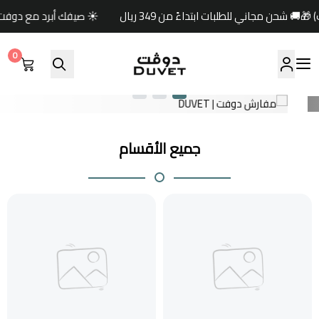
☀️ صيفك أبرد مع دوفت ✨خصومات حتى 60% 🏷️وكود خصم إضافي (صيف) 🎁🚚 شحن
0
مفارش دوفت | DUVET
جميع الأقسام