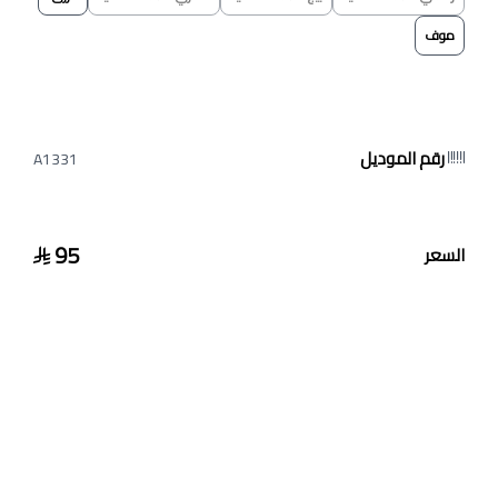
موف
رقم الموديل
A1331
95
السعر