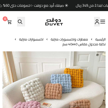
☀️ صيفك أبرد مع دوفت ✨خصومات حتى 60% 🏷️وكود خصم إضافي (صيف) 🎁🚚 شحن مجاني للطلبات ابتداءً من 349 ريال
0
مفارش دوفت | DUVET
الرئيسية
معطرات واكسسورات منزلية
اكسسوارات منزلية
تكاية مجدول مقاس 40x40 سم