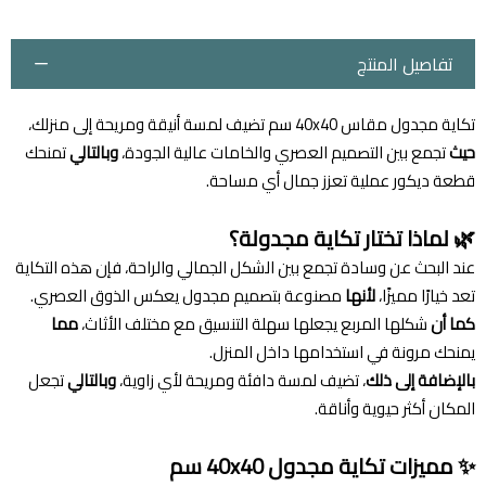
تفاصيل المنتج
تكاية مجدول مقاس 40x40 سم تضيف لمسة أنيقة ومريحة إلى منزلك،
حيث
تجمع بين التصميم العصري والخامات عالية الجودة،
وبالتالي
تمنحك
قطعة ديكور عملية تعزز جمال أي مساحة.
🌿 لماذا تختار تكاية مجدولة؟
عند البحث عن وسادة تجمع بين الشكل الجمالي والراحة، فإن هذه التكاية
تعد خيارًا مميزًا،
لأنها
مصنوعة بتصميم مجدول يعكس الذوق العصري.
كما أن
شكلها المربع يجعلها سهلة التنسيق مع مختلف الأثاث،
مما
يمنحك مرونة في استخدامها داخل المنزل.
بالإضافة إلى ذلك
، تضيف لمسة دافئة ومريحة لأي زاوية،
وبالتالي
تجعل
المكان أكثر حيوية وأناقة.
✨ مميزات تكاية مجدول 40x40 سم