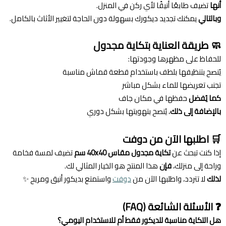
أنها
تضيف طابعًا أنيقًا لأي ركن في المنزل.
وبالتالي
يمكنك تجديد ديكورك بسهولة دون الحاجة لتغيير الأثاث بالكامل.
🧼 طريقة العناية بتكاية مجدول
للحفاظ على مظهرها وجودتها:
يُنصح بتنظيفها بلطف باستخدام قطعة قماش مناسبة
تجنب تعريضها للماء بشكل مباشر
كما يُفضل
حفظها في مكان جاف
بالإضافة إلى ذلك
، يُنصح بتهويتها بشكل دوري
🛒 اطلبها الآن من دوفت
إذا كنت تبحث عن
تكاية مجدول مقاس 40x40 سم
تضيف لمسة فخامة
وراحة إلى منزلك،
فإن
هذا المنتج هو الخيار المثالي لك.
لذلك
لا تتردد، واطلبها الآن من
دوفت
واستمتع بديكور أنيق ومريح ✨
❓ الأسئلة الشائعة (FAQ)
هل التكاية مناسبة للديكور فقط أم للاستخدام اليومي؟