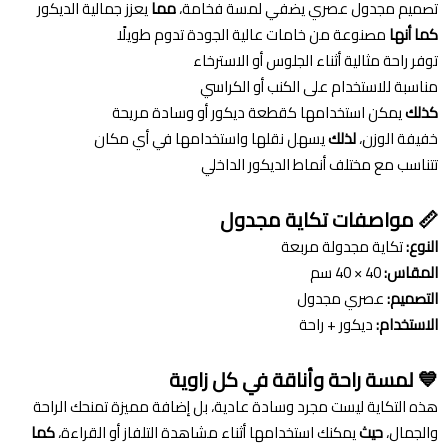
تصميم مجدول عصري يضفي لمسة فخامة،
مما
يعزز جمالية الديكور
كما أنها
مصنوعة من خامات عالية الجودة تدوم طويلًا
توفر راحة مثالية أثناء الجلوس أو الاسترخاء
مناسبة للاستخدام على الكنب أو الكراسي
كذلك
يمكن استخدامها كقطعة ديكور أو وسادة مريحة
خفيفة الوزن،
لذلك
يسهل نقلها واستخدامها في أي مكان
تتناسب مع مختلف أنماط الديكور الداخلي
📏 مواصفات تكاية مجدول
النوع:
تكاية مجدولة مربعة
المقاس:
40 × 40 سم
التصميم:
عصري مجدول
الاستخدام:
ديكور + راحة
💙 لمسة راحة وأناقة في كل زاوية
هذه التكاية ليست مجرد وسادة عادية، بل إضافة مميزة تمنحك الراحة
والجمال،
حيث
يمكنك استخدامها أثناء مشاهدة التلفاز أو القراءة،
كما