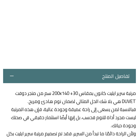
تفاصيل المنتج
مرتبة سرير ايليت كانون بمقاس 200x140 +30 سم من متجر دوفت
DUVET هي بلا شك الحل المثالي لضمان نوم هادئ ومريح.
فبالنسبة لمن يسعى إلى راحة عميقة وجودة عالية، فإن هذه المرتبة
ليست مجرد أداة للنوم فحسب، بل إنها أيضًا استثمار حقيقي في صحتك
وجودة حياتك.
ولأن الراحة دائمًا ما تبدأ من السرير، فقد تم تصميم مرتبة سرير ايليت بكل