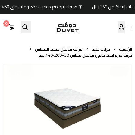
☀️ صيفك أبرد مع دوفت ✨خصومات حتى 60% 🏷️وكود خصم إضافي (صيف) 🎁🚚 شحن مجاني للطلبات ابتداءً من 349 ريال
0
مفارش دوفت | DUVET
الرئيسية
مراتب طبية
مراتب تفصيل حسب المقاس
مرتبة سرير ايليت كانون تفصيل مقاس 140x200+30 سم