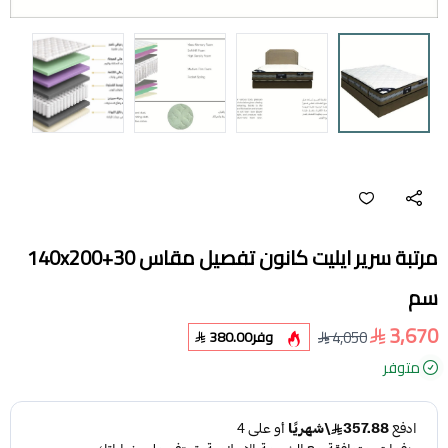
مرتبة سرير ايليت كانون تفصيل مقاس 140x200+30
سم
3,670
4,050
وفر
380.00
متوفر