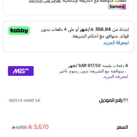
رقم الموديل
M0519-4MAT SA
3,670
السعر
4,050