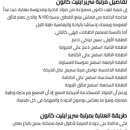
تفاصيل مرتبة سرير ايليت كانون
إن مرتبة ايليت كانون مصنوعة من مواد فاخرة ومدروسة بعناية، حيث تبدأ
فخامة الخامة من قماش نيتنغ القطني بنسبة 100%، والذي يعتبر فائق
النعومة ويمنحك إحساسًا بالراحة والرفاهية طيلة الليل.
أما بالنسبة لتصميم الطبقات، فهي كالتالي:
الطبقة الأولى: نسيج حياكي ناعم
الطبقة الثانية: اسفنج ناعم عالي المرونة
الطبقة الثالثة: اسفنج عالي الكثافة
الطبقة الرابعة: اسفنج متوسط القساوة
الطبقة الخامسة: نوابض مرنة سبرينج عازل للحركة
الطبقة السادسة: اسفنج عالي الكثافة
الطبقة السابعة: اسفنج فائق الليونة
ورغم أن المواد المستخدمة أمريكية الصنع، إلا أن التصنيع يتم بخبرة وطنية
متميزة، وهو ما يعكس بوضوح الجودة والمهارة في كل تفصيلة.
طريقة العناية بمرتبة سرير ايليت كانون
لكي تحافظ على جودة المرتبة لأطول فترة ممكنة، ينصح باتباع بعض