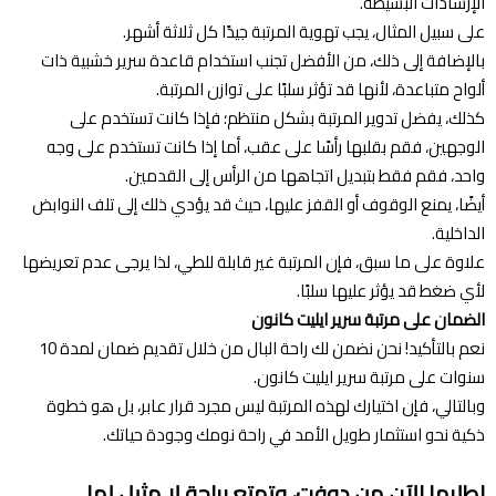
الإرشادات البسيطة.
على سبيل المثال، يجب تهوية المرتبة جيدًا كل ثلاثة أشهر.
بالإضافة إلى ذلك، من الأفضل تجنب استخدام قاعدة سرير خشبية ذات
ألواح متباعدة، لأنها قد تؤثر سلبًا على توازن المرتبة.
كذلك، يفضل تدوير المرتبة بشكل منتظم؛ فإذا كانت تستخدم على
الوجهين، فقم بقلبها رأسًا على عقب، أما إذا كانت تستخدم على وجه
واحد، فقم فقط بتبديل اتجاهها من الرأس إلى القدمين.
أيضًا، يمنع الوقوف أو القفز عليها، حيث قد يؤدي ذلك إلى تلف النوابض
الداخلية.
علاوة على ما سبق، فإن المرتبة غير قابلة للطي، لذا يرجى عدم تعريضها
لأي ضغط قد يؤثر عليها سلبًا.
الضمان على مرتبة سرير ايليت كانون
نعم بالتأكيد! نحن نضمن لك راحة البال من خلال تقديم ضمان لمدة 10
سنوات على مرتبة سرير ايليت كانون.
وبالتالي، فإن اختيارك لهذه المرتبة ليس مجرد قرار عابر، بل هو خطوة
ذكية نحو استثمار طويل الأمد في راحة نومك وجودة حياتك.
اطلبها الآن من دوفت، وتمتع براحة لا مثيل لها