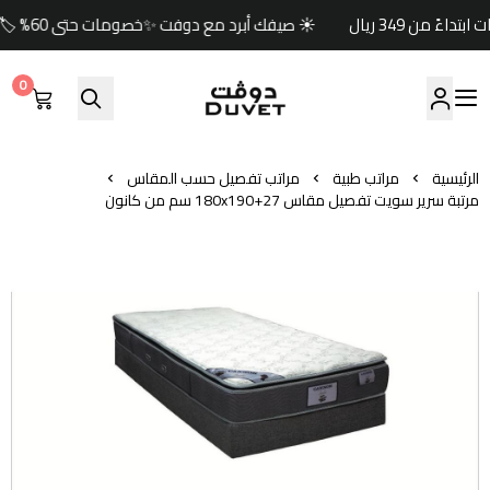
☀️ صيفك أبرد مع دوفت ✨خصومات حتى 60% 🏷️وكود خصم إضافي (صيف) 🎁🚚 شحن مجاني للطلبات ابتداءً من 349 ريال
0
مفارش دوفت | DUVET
الرئيسية
مراتب طبية
مراتب تفصيل حسب المقاس
مرتبة سرير سويت تفصيل مقاس 180x190+27 سم من كانون