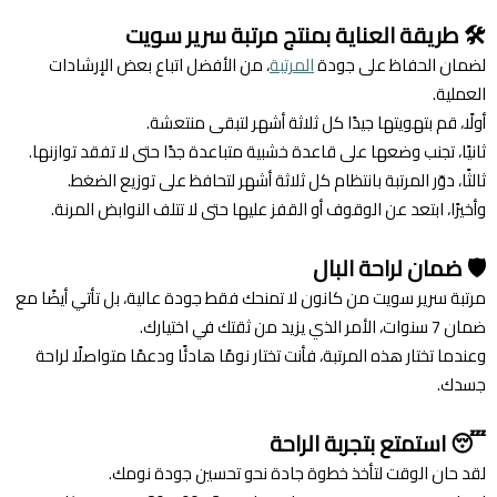
🛠️
طريقة العناية بمنتج مرتبة سرير سويت
لضمان الحفاظ على جودة
المرتبة
، من الأفضل اتباع بعض الإرشادات
العملية.
أولًا، قم بتهويتها جيدًا كل ثلاثة أشهر لتبقى منتعشة.
ثانيًا، تجنب وضعها على قاعدة خشبية متباعدة جدًا حتى لا تفقد توازنها.
ثالثًا، دوّر المرتبة بانتظام كل ثلاثة أشهر لتحافظ على توزيع الضغط.
وأخيرًا، ابتعد عن الوقوف أو القفز عليها حتى لا تتلف النوابض المرنة.
🛡️
ضمان لراحة البال
مرتبة سرير سويت من كانون لا تمنحك فقط جودة عالية، بل تأتي أيضًا مع
ضمان 7 سنوات، الأمر الذي يزيد من ثقتك في اختيارك.
وعندما تختار هذه المرتبة، فأنت تختار نومًا هادئًا ودعمًا متواصلًا لراحة
جسدك.
😴
استمتع بتجربة الراحة
لقد حان الوقت لتأخذ خطوة جادة نحو تحسين جودة نومك.