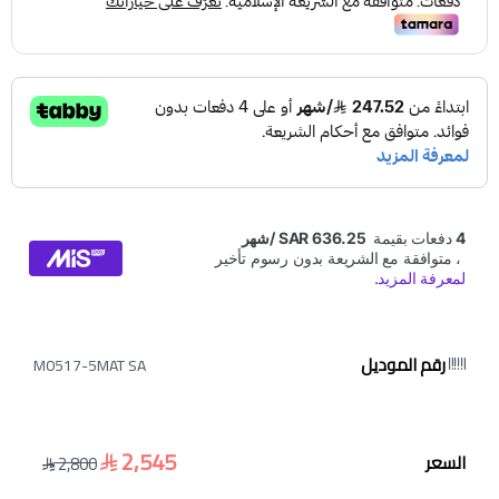
رقم الموديل
M0517-5MAT SA
2,545
السعر
2,800