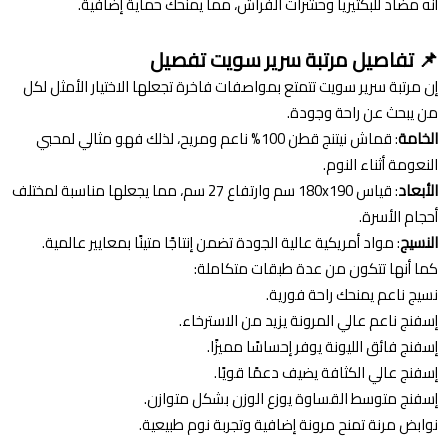
أنه مضاد للبكتيريا وحشرات الفراش، مما يمنحك حماية إضافية.
📌
تفاصيل مرتبة سرير سويت تفصيل
إن مرتبة سرير سويت تتمتع بمواصفات فاخرة تجعلها الاختيار الأمثل لكل
من يبحث عن راحة وجودة.
الخامة
: قماش نيتنج قطن 100% ناعم ومريح، لذلك فهو مثالي لمحبي
النعومة أثناء النوم.
الأبعاد
: قياس 180x190 سم وارتفاع 27 سم، مما يجعلها مناسبة لمختلف
أحجام الأسرة.
النسيج
: مواد أمريكية عالية الجودة تضمن إنتاجًا متينًا بمعايير عالمية.
كما أنها تتكون من عدة طبقات متكاملة:
نسيج ناعم يمنحك راحة فورية.
إسفنج ناعم عالي المرونة يزيد من الاسترخاء.
إسفنج فائق الليونة يوفر إحساسًا مميزًا.
إسفنج عالي الكثافة يضيف دعمًا قويًا.
إسفنج متوسط القساوة يوزع الوزن بشكل متوازن.
نوابض مرنة تمنح مرونة إضافية وتجربة نوم طبيعية.