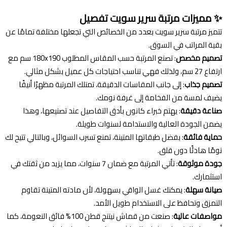
✨
مميزات مرتبة سرير سويت تفصيل
تتميز مرتبة سرير سويت بعدد من الخصائص التي تجعلها مختلفة تمامًا عن
بقية المراتب في السوق.
تصميم مخصص
: تصنع المرتبة حسب المقاس المطلوب 180x190 سم مع
ارتفاع 27 سم، ولذلك فهي تناسب احتياجات كل عميل بشكل مثالي.
تصميم جذاب
: إلى جانب المقاسات الدقيقة، تمتلك المرتبة مظهرًا أنيقًا
يضيف لمسة من الفخامة إلى غرفة نومك.
صناعة دقيقة
: يهتم خبراء كانون بأدق التفاصيل عند تصنيعها، وهذا
يضمن الجودة العالية والاستدامة لسنوات طويلة.
حماية فائقة
: بفضل طبقاتها المتينة، تمنع تسرب السوائل، وبالتالي تتيح لك
نومًا هادئًا دون قلق.
جودة موثوقة
: تأتي المرتبة مع ضمان 7 سنوات، مما يزيد من ثقتك في
استثمارك.
صيانة سهلة
: يمكنك غسل الواقي بسهولة، لأن مادته المتينة تقاوم
التمزق وتحافظ على الاستخدام طويل الأمد.
مواصفات عالية
: صنعت من قماش نيتنج قطن 100% فائق النعومة، كما