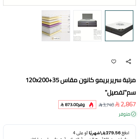
مرتبة سرير بريمو كانون مقاس 120x200+35
سم"تفصيل"
2,867
3,740
وفر
873.00
متوفر