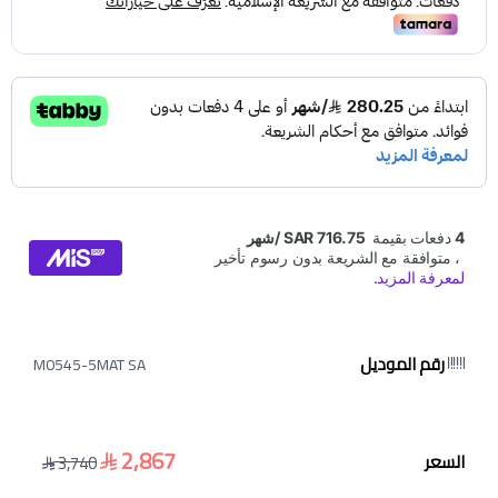
رقم الموديل
M0545-5MAT SA
2,867
السعر
3,740