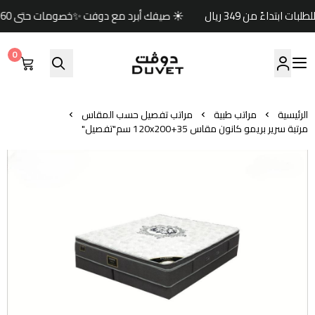
☀️ صيفك أبرد مع دوفت ✨خصومات حتى 60% 🏷️وكود خصم إضافي (صيف) 🎁🚚 شحن مجاني للطلبات ابتداءً من 349 ريال
0
مفارش دوفت | DUVET
الرئيسية
مراتب طبية
مراتب تفصيل حسب المقاس
مرتبة سرير بريمو كانون مقاس 120x200+35 سم"تفصيل"