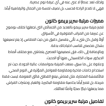
ولذلك تعد عنصرًا لا غنى عنه في أي غرفة نوم عصرية.
فهي لا تقدم الراحة فحسب، بل تضيف لمسة من الجمال والرفاهية أيضًا.
مميزات مرتبة سرير بريمو كانون
تتميز مرتبة سرير بريمو بالعديد من الخصائص التي تجعلها تختلف بوضوح
عن غيرها من المراتب المتوفرة في الأسواق.
أولاً وقبل كل شيء، تأتي بتفصيل دقيق من حيث المقاس، إذ يتم تصنيعها
بشكل مخصص لتناسب احتياجاتك بدقة.
وبالإضافة إلى ذلك، فإن تصميمها العصري يتماشى مع مختلف أنماط
الديكور، سواء الكلاسيكي منها أو الحديث.
وعلاوة على ما سبق، صنعت المرتبة بمواصفات عالية الجودة، حيث تم
استخدام خامات فاخرة ومقاومة للعوامل المؤثرة في النوم الصحي.
فالأقمشة المختارة، مثل قماش نيتنغ القطني فائق النعومة، ليست فقط
مريحة، بل تتميز أيضًا بخاصية مقاومة البكتيريا، والغبار، وحشرات الفراش،
مما يجعلها خيارًا صحيًا وآمنًا لعائلتك.
تفاصيل مرتبة سرير بريمو كانون