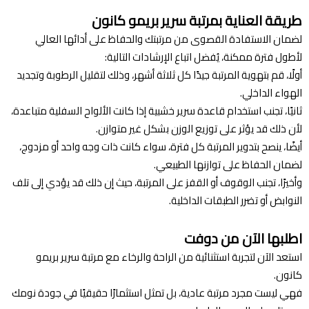
طريقة العناية بمرتبة سرير بريمو كانون
لضمان الاستفادة القصوى من مرتبتك والحفاظ على أدائها العالي
لأطول فترة ممكنة، يُفضل اتباع الإرشادات التالية:
أولًا، قم بتهوية المرتبة جيدًا كل ثلاثة أشهر، وذلك لتقليل الرطوبة وتجديد
الهواء الداخلي.
ثانيًا، تجنب استخدام قاعدة سرير خشبية إذا كانت الألواح السفلية متباعدة،
لأن ذلك قد يؤثر على توزيع الوزن بشكل غير متوازن.
أيضًا، ينصح بتدوير المرتبة كل فترة، سواء كانت ذات وجه واحد أو مزدوج،
لضمان الحفاظ على توازنها الطبيعي.
وأخيرًا، تجنب الوقوف أو القفز على المرتبة، حيث إن ذلك قد يؤدي إلى تلف
النوابض أو تضرر الطبقات الداخلية.
اطلبها الآن من دوفت
استعد الآن لتجربة استثنائية من الراحة والرخاء مع مرتبة سرير بريمو
كانون.
فهي ليست مجرد مرتبة عادية، بل تمثل استثمارًا حقيقيًا في جودة نومك