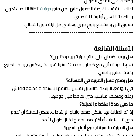
وصحتك على المدى الطويل.
لذلك، لا تفوّت الفرصة للحصول عليها من
متجر
دوفت
DUVET
، حيث تكون
راحتك دائمًا هي أولويتنا القصوى.
تسوق الآن واستمتع بنومٍ مريح وهادئ كل ليلة دون انقطاع.
-------------------------------------------------
الأسئلة الشائعة
هل يوجد ضمان على منتج مرتبة بريمو كانون؟
نعم، المرتبة تأتي مع ضمان لمدة 10 سنوات، وهذا يعكس جودة التصنيع
وثقة المتجر بالمنتج.
هل يمكن غسل المرتبة في الغسالة؟
في الواقع، لا يُنصح بذلك. بل يُفضل تنظيفها باستخدام قطعة قماش
رطبة ومنظف مناسب، حتى تحافظ على جودتها.
ما هي مدة استخدام المرتبة؟
إذا تم العناية بها بشكل صحيح واتباع الإرشادات، يمكن للمرتبة أن تدوم
حتى 10 سنوات أو أكثر، مما يجعلها خيارًا طويل الأمد.
هل المرتبة مناسبة لجميع أنواع السرير؟
نعم، حيث يمكن استخدامها مع معظم قواعد الأسرة، بشرط أن تكون