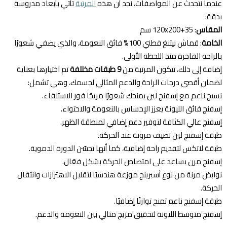
عندما نتحدث عن المواصفات، نجد أن هذه
المرتبة
تأتي بأبعاد مدروسة
بدقة:
المقاس
: 120x200+35 سم
الخامة
: قماش نيتنغ قطني 100% فائق النعومة، والذي يضفي شعورًا
بالراحة الفاخرة منذ اللحظة الأولى.
إضافة إلى ذلك، تتكون المرتبة من
9 طبقات مختلفة
تم اختيارها بعناية
لضمان أقصى درجات الراحة والدعم المثالي لجسمك، وهي تشمل:
نسيج ناعم مع إسفنج لين يمنحك شعورًا مريحًا فور الاستلقاء.
إسفنج فائق الليونة يعزز الإحساس بالنعومة والاحتواء.
إسفنج عالي الكثافة لتوفير دعم إضافي لمنطقة الظهر.
طبقة إسفنج لين تضيف مرونة عند الحركة.
طبقة لاتكس لتقديم راحة إضافية، كما أنها تحسّن الدورة الدموية.
إسفنج مرن يساعد على امتصاص الحركة بشكل فعّال.
نوابض مرنة من نوع أسبرينج موزعة هندسيًا لتقليل الاهتزازات وانتقال
الحركة.
طبقة إسفنج ناعم تمنح توازنًا إضافيًا.
إسفنج متوسط الليونة لتحقيق مزيج مثالي بين النعومة والدعم.