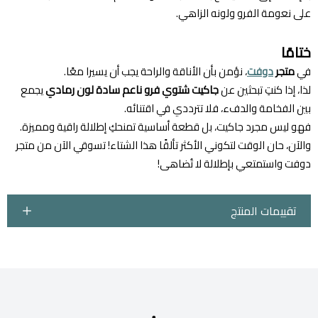
على نعومة الفرو ولونه الزاهي.
ختامًا
في
متجر
دوفت
، نؤمن بأن الأناقة والراحة يجب أن يسيرا معًا.
لذا، إذا كنتِ تبحثين عن
جاكيت شتوي فرو ناعم سادة لون رمادي
يجمع
بين الفخامة والدفء، فلا تترددي في اقتنائه.
فهو ليس مجرد جاكيت، بل قطعة أساسية تمنحكِ إطلالة راقية ومميزة.
والآن، حان الوقت لتكوني الأكثر تألقًا هذا الشتاء! تسوقي الآن من متجر
دوفت واستمتعي بإطلالة لا تُضاهى!
تقييمات المنتج