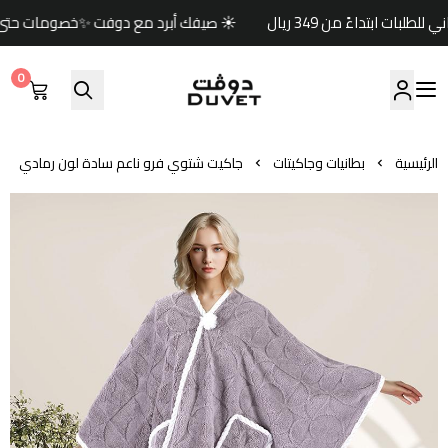
☀️ صيفك أبرد مع دوفت ✨خصومات حتى 60% 🏷️وكود خصم إضافي (صيف) 🎁🚚 شحن مجاني للطلبات ابتداءً من 349 ريال
0
مفارش دوفت | DUVET
الرئيسية
بطانيات وجاكيتات
جاكيت شتوي فرو ناعم سادة لون رمادي