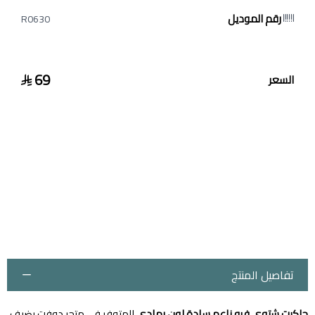
رقم الموديل
R0630
69
السعر
تفاصيل المنتج
جاكيت شتوي فرو ناعم سادة لون رمادي
المتوفر في متجر دوفت يضيف