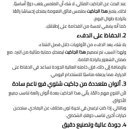
عند البحث عن الجاكيت المثالي، لا شك أن الملمس يلعب دورًا أساسيًا.
لذلك، يتميز
هذا الجاكيت
بملمس فائق النعومة يمنحكِ إحساسًا رائعًا
بالراحة طوال اليوم.
كما أنه يضفي لمسة من الفخامة على إطلالتكِ.
2. الحفاظ على الدفء
بلا شك، يعد الدفء من الأولويات خلال فصل الشتاء.
ولهذا السبب، تم تصميم
هذا الجاكيت
ليمنحكِ حماية مثالية من البرد، مع
ضمان الشعور بالراحة التامة.
بالإضافة إلى ذلك، فإن خامته العالية الجودة تساعد في الحفاظ على
الحرارة، مما يجعله مناسبًا للاستخدام اليومي.
3. ألوان متعددة من جاكيت شتوي فرو ناعم سادة
لأن التنوع مهم دائمًا، يأتي هذا الجاكيت بعدة ألوان رائعة تناسب جميع
الأذواق.
وبالتالي، إذا كنتِ ترغبين في تجربة لون مختلف عن الرمادي، ستجدين
خيارات أخرى تناسب ذوقكِ الشخصي.
4. جودة عالية وتصنيع دقيق