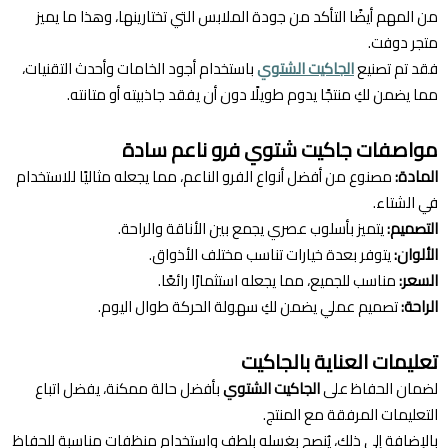
من المهم أيضًا التأكد من جودة الملابس التي تختارينها، وهذا ما يميز
متجر دوفت.
فقد تم تصنيع
الجاكيت الشتوي
باستخدام أجود الخامات وأحدث التقنيات،
مما يضمن لكِ منتجًا يدوم طويلًا دون أن يفقد جاذبيته أو متانته.
مواصفات جاكيت شتوي فرو ناعم سادة
المادة:
مصنوع من أفضل أنواع الفرو الناعم، مما يجعله مثاليًا للاستخدام
في الشتاء.
التصميم:
يتميز بأسلوب عصري يجمع بين الأناقة والراحة.
الألوان:
يتوفر بعدة خيارات تناسب مختلف الأذواق.
السعر:
مناسب للجميع، مما يجعله استثمارًا رائعًا.
الراحة:
تصميم عملي يضمن لكِ سهولة الحركة طوال اليوم.
تعليمات العناية بالجاكيت
لضمان الحفاظ على
الجاكيت الشتوي
بأفضل حالة ممكنة، يفضل اتباع
التعليمات المرفقة مع المنتج.
بالإضافة إلى ذلك، يُنصح بغسله بلطف واستخدام منظفات مناسبة للحفاظ