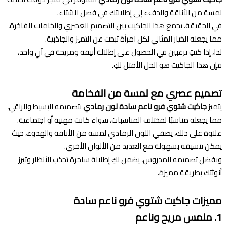
لمسة من الأناقة والدفء إلى إطلالتك في فصل الشتاء.
في الحقيقة، يجمع هذا الجاكيت بين التصميم العصري والخامات الفاخرة،
مما يجعله الخيار المثالي لكل امرأة تبحث عن التميز والجاذبية.
لذا، إذا كنتِ ترغبين في الحصول على إطلالة أنيقة ومريحة في آنٍ واحد،
فإن هذا الجاكيت هو الحل الأمثل لكِ.
تصميم عصري مع لمسة من الفخامة
يتميز
جاكيت شتوي فرو ناعم سادة لون رمادي
بتصميمه البسيط والراقي،
مما يجعله مناسبًا لمختلف المناسبات، سواء كانت مهنية أو اجتماعية.
علاوة على ذلك، يضفي اللون الرمادي لمسة من الأناقة والهدوء، حيث
يمكن تنسيقه بسهولة مع العديد من الألوان الأخرى.
وبفضل تصميمه المدروس، يضمن لكِ إطلالة ساحرة تجذب الأنظار وتبرز
أنوثتك بطريقة مميزة.
مميزات جاكيت شتوي فرو ناعم سادة
1. ملمس مريح وناعم