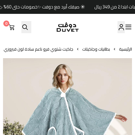
☀️ صيفك أبرد مع دوفت ✨خصومات حتى 60% 🏷️وكود خصم إضافي (صيف) 🎁🚚 شحن مجاني للطلبات ابتداءً من 349 ريال
0
مفارش دوفت | DUVET
الرئيسية
بطانيات وجاكيتات
جاكيت شتوي فرو ناعم سادة لون فيروزي