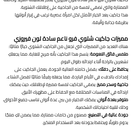
الممتازة والتي تضفي لمسة من الجاذبية على إطلالتك الشتوية.
هذا جاكيت يعد الخيار الأمثل لكل امرأة عصرية ترغب في إبراز أنوثتها
بطريقة جذابة وأنيقة.
مميزات جاكيت شتوي فرو ناعم سادة لون فيروزي
هناك العديد من المميزات التي تجعل من الجاكيت الشتوي خيارًا مثاليًا:
ملمس فائق النعومة
: يتسم هذا الجاكيت بأنه مريح للغاية، مما يجعلكِ
تشعرين بالراحة أثناء ارتدائه طوال اليوم.
يحافظ على دفئك
: بفضل خامته العالية الجودة، يعمل الجاكيت على
إمدادك بالدفء في الأيام الباردة، مما يجعله رفيقًا مثاليًا لفصل الشتاء.
جاذبية وسحر مميز
: يضفي الجاكيت لمسة مميزة لإطلالتك، حيث يمكنك
ارتدائه في المناسبات المختلفة مع الحفاظ على مظهرك الأنيق.
متوفر بعدة ألوان
: يمكنك الاختيار من بين عدة ألوان تناسب جميع الأذواق،
وذلك لتلبية احتياجاتك الشخصية.
جودة عالية في التصنيع
: مصنوع من خامات ممتازة، مما يضمن لكِ منتجًا
يدوم طويلًا ويحتفظ بجودته بعد الاستخدام المتكرر.