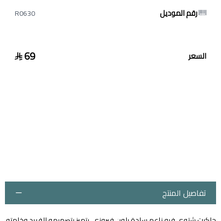
رقم الموديل
R0630
69
السعر
تفاصيل المنتج
جاكيت شتوي فرو ناعم سادة بلون فيروزي، يتميز بتصميمه الفريد وخامته