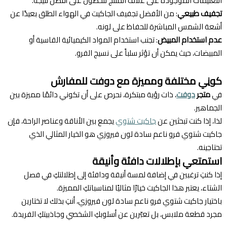
التعليمات الموجودة على غلاف المنتج للحصول على أفضل نتيجة.
تجفيف طبيعي
: من الأفضل تجفيف الجاكيت في الهواء الطلق بعيدًا عن
أشعة الشمس المباشرة للحفاظ على لونه.
عدم استخدام المبيض
: تجنب استخدام المواد الكيميائية القاسية أو
المبيضات، حيث يمكن أن تؤثر سلباً على نسيج الفرو.
كونِي مختلفة ومميزة مع دوفت للمفارش
في
متجر
دوفت
، ذات رؤية مبتكرة، نحرص على أن تكوني دائمًا مميزة بين
الجماهير.
لذا، إذا كنت تبحثين عن
جاكيت شتوي
يجمع بين الأناقة وعناصر الراحة، فإن
جاكيت شتوي فرو ناعم سادة لون فيروزي هو الخيار المثالي الذي
تحتاجينه.
استمتعي بإطلالات دافئة وأنيقة
إذا كنتِ ترغبين في إضافة لمسة أنيقة ودافئة إلى إطلالتكِ في فصل
الشتاء، يعتبر هذا الجاكيت خيارًا مثاليًا لمناسباتكِ المميزة.
باختيار جاكيت شتوي فرو ناعم سادة لون فيروزي، أنتِ بذلك لا تختارين
مجرد قطعة ملابس، بل تعبّرين عن أسلوبكِ الشخصي وجاذبيتكِ الفريدة.