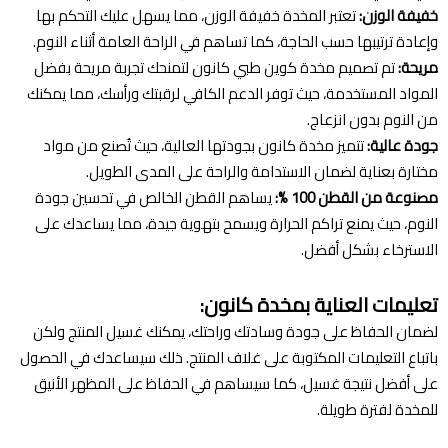
خفيفة الوزن:
تعتبر المخدة خفيفة الوزن، مما يسهل عليك التحكم بها
وإعادة ترتيبها حسب الحاجة، كما تساهم في الراحة العامة أثناء النوم.
مريحة:
تم تصميم مخدة كوين طبي كانون لتمنحك تجربة مريحة بفضل
المواد المستخدمة، حيث توفر الدعم الكافي لرقبتك ورأسك، مما يمكنك
من النوم بدون انزعاج.
جودة عالية:
تتميز مخدة كانون بجودتها العالية، حيث تُصنع من مواد
مختارة بعناية لضمان الاستدامة والراحة على المدى الطويل.
مصنوعة من القطن 100 %:
يساهم القطن الخالص في تحسين جودة
النوم، حيث يمنع تراكم الحرارة ويسمح بتهوية جيدة، مما يساعدك على
الاسترخاء بشكل أفضل.
تعليمات العناية بمخدة كانون:
لضمان الحفاظ على جودة وسادتك وراحتك، يمكنك غسيل المنتج ولكن
باتباع التعليمات المكتوبة على غلاف المنتج. ذلك سيساعدك في الحصول
على أفضل نتيجة غسيل، كما سيساهم في الحفاظ على المظهر الأنيق
للمخدة لفترة طويلة.