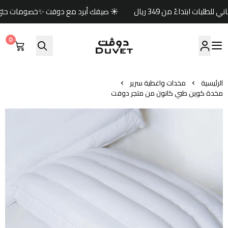
☀️ صيفك أبرد مع دوفت ✨خصومات حتى 60% 🏷️وكود خصم إضافي (صيف) 🎁🚚 شحن مجاني للطلبات ابتداءً من 349 ريال
0
مفارش دوفت | DUVET
الرئيسية
مخدات واغطية سرير
مخدة كوين طبي كانون من متجر دوفت