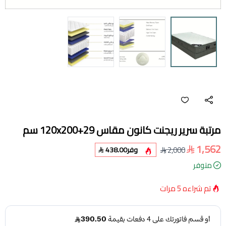
مرتبة سرير ريجنت كانون مقاس 120x200+29 سم
1,562
2,000
وفر
438.00
متوفر
تم شراءه
5
مرات