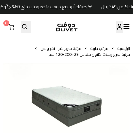
☀️ صيفك أبرد مع دوفت ✨خصومات حتى 60% 🏷️وكود خصم إضافي (صيف) 🎁🚚 شحن مجاني للطلبات ابتداءً من 349 ريال
0
مفارش دوفت | DUVET
الرئيسية
مراتب طبية
مرتبة سرير نفر - نفر ونص
مرتبة سرير ريجنت كانون مقاس 120x200+29 سم