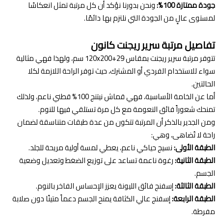
جودة ممتازة 100%:
ونحن بدورنا نؤكد أن كل مرتبة تمثل انعكاسًا
لمستوى عالٍ من الجودة التي نلتزم بها دائمًا.
تفاصيل مرتبة سرير ريجنت كانون
تتوفر مرتبة سرير ريجنت بمقاس 120x200+29 سم، ولهذا فهي مثالية
سواء للاستخدام الفردي أو المشترك، حيث توفر الراحة اللازمة لكلا
الحالتين.
أما عن الخامة الأساسية، فهي قماش نيتنج 100% قطني ناعم، ولذلك
تمنحك شعوراً فائق النعومة مع كل مرة تستلقي فيها للنوم.
ومن الجدير بالذكر أن المرتبة تتكون من عدة طبقات متناسقة لضمان
راحة لا تُضاهى، وهي:
الطبقة الأولى:
نسيج حياكي ناعم، يعطي لمسة أولية مريحة للجلد.
الطبقة الثانية:
رغوة ناعمة تساعد على توزيع الضغط وتعديل وضعية
الجسم.
الطبقة الثالثة:
إسفنج فائق الليونة يعزز الإحساس الفاخر بالنوم.
الطبقة الرابعة:
إسفنج عالي الكثافة يمنح الجسم دعماً متينًا دون صلابة
مفرطة.