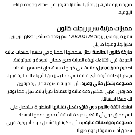
مجرد مرتبة عادية، بل تمثل استثمارًا حقيقيًا في صحتك وجودة حياتك
اليومية.
مميزات مرتبة سرير ريجنت كانون
تتميز مرتبة سرير ريجنت 120x200+29 سم بعدة خصائص تجعلها تبرز بين
نظيراتها، ومنها ما يلي:
ماركة كانون العالمية:
نظرًا لسمعتها الممتازة في تصنيع المنتجات عالية
الجودة، فإن اقتناءك لهذه المرتبة يعني ضمان الجودة والموثوقية.
تصميم مميز وجميل:
علاوة على كونها مريحة، فإن تصميمها الجذاب
يجعلها إضافة أنيقة لأي غرفة نوم، مما يعزز من الأجواء الجمالية فيها.
مصنوعة بشكل مثالي وفريد:
لأن المرتبة مصنوعة على يد حرفيين
محترفين، فهي تعكس دقة عالية واهتماماً كبيراً بالتفاصيل، مما يوفر
لك منتجًا استثنائيًا.
تمنحك الثقة والنوم دون قلق:
بفضل تقنياتها المتطورة، ستحصل على
نوم عميق دون أن تنشغل بجودة المرتبة أو مدى دعمها لجسدك.
مصنوعة بمواصفات عالية:
بما أن مكوناتها تشمل مواد أمريكية، فهي
تضمن أداءً متفوقًا يدوم طويلًا.