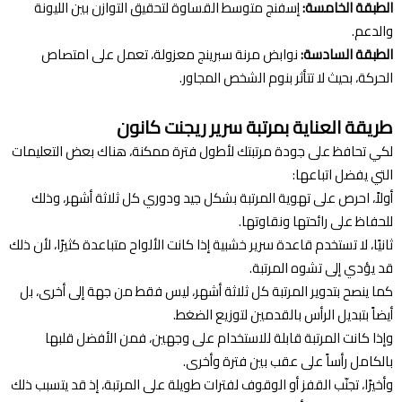
الطبقة الخامسة:
إسفنج متوسط القساوة لتحقيق التوازن بين الليونة
والدعم.
الطبقة السادسة:
نوابض مرنة سبرينج معزولة، تعمل على امتصاص
الحركة، بحيث لا تتأثر بنوم الشخص المجاور.
طريقة العناية بمرتبة سرير ريجنت كانون
لكي تحافظ على جودة مرتبتك لأطول فترة ممكنة، هناك بعض التعليمات
التي يفضل اتباعها:
أولاً، احرص على تهوية المرتبة بشكل جيد ودوري كل ثلاثة أشهر، وذلك
للحفاظ على رائحتها ونقاوتها.
ثانيًا، لا تستخدم قاعدة سرير خشبية إذا كانت الألواح متباعدة كثيرًا، لأن ذلك
قد يؤدي إلى تشوه المرتبة.
كما ينصح بتدوير المرتبة كل ثلاثة أشهر، ليس فقط من جهة إلى أخرى، بل
أيضاً بتبديل الرأس بالقدمين لتوزيع الضغط.
وإذا كانت المرتبة قابلة للاستخدام على وجهين، فمن الأفضل قلبها
بالكامل رأساً على عقب بين فترة وأخرى.
وأخيرًا، تجنّب القفز أو الوقوف لفترات طويلة على المرتبة، إذ قد يتسبب ذلك