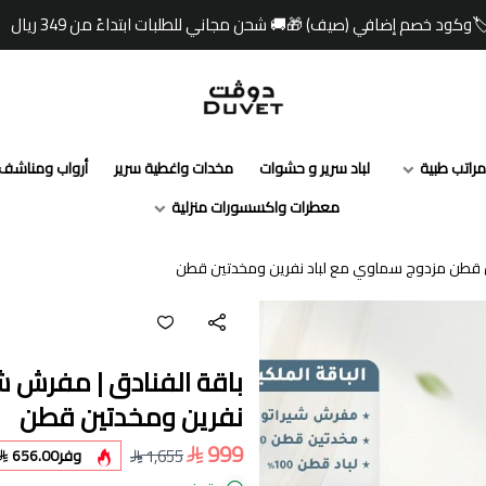
☀️ صيفك أبرد مع دوفت ✨
مفارش دوفت | DUVET
مراتب طبية
لباد سرير و حشوات
مخدات واغطية سرير
أرواب ومناشف
معطرات واكسسورات منزلية
ن قطن مزدوج سماوي مع لباد نفرين ومخدتين قطن
باقة الفنادق | مفرش 
نفرين ومخدتين قطن
999
1,655
وفر
656.00