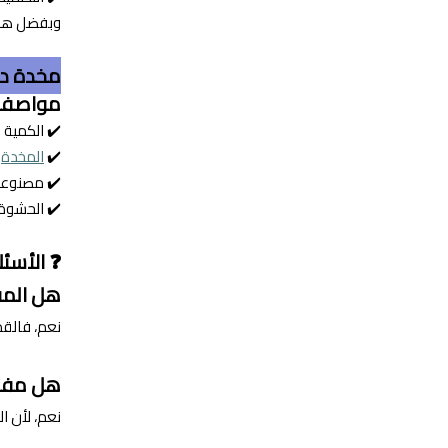
وبفضل هذا ا
مخدة دو
مواصفا
✔️ الكمية 
✔️
المخدة
ت
✔️ مصنوعة من نسيج قطني 100٪، ف
✔️ الحشوة ا
❓ الأسئل
هل المف
نعم، فالقم
هل مفرش
نعم، لأن ا