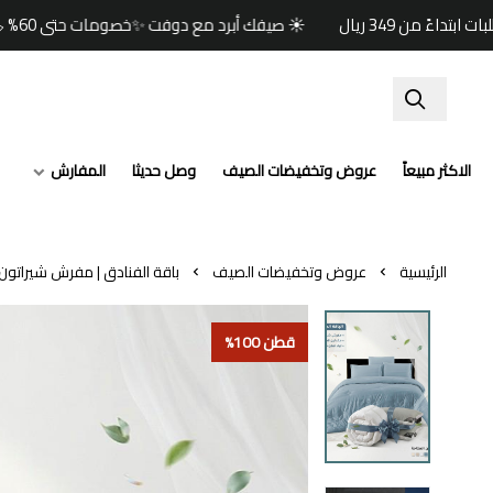
☀️ صيفك أبرد مع دوفت ✨خصومات حتى 60% 🏷️وكود خصم إضافي (صيف) 🎁🚚 شحن مجاني للطلبات ابتداءً من 349 ريال
الاكثر مبيعاً
عروض وتخفيضات الصيف
وصل حديثا
المفارش
الرئيسية
عروض وتخفيضات الصيف
باقة الفنادق | مفرش شيراتو
قطن 100%