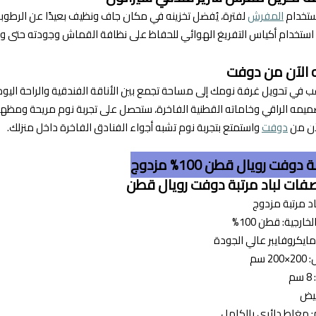
ستخدام
المفرش
لفترة، يُفضل تخزينه في مكان جاف ونظيف بعيدًا عن الرطوبة
ستخدام أكياس التفريغ الهوائي للحفاظ على نظافة القماش وجودته حتى وق
ه الآن من دوفت
غب في تحويل غرفة نومك إلى مساحة تجمع بين الأناقة الفندقية والراحة اليو
مه الراقي وخاماته القطنية الفاخرة، ستحصل على تجربة نوم مريحة ومظهر س
آن من
دوفت
واستمتع بتجربة نوم تشبه أجواء الفنادق الفاخرة داخل منزلك.
 دوفت رويال قطن 100% مزدوج
صفات لباد مرتبة دوفت رويال قطن
باد مرتبة مزدوج
خارجية: قطن 100%
مايكروفايبر عالي الجودة
 سم
م
بيض
: مغاط دائري بالكامل