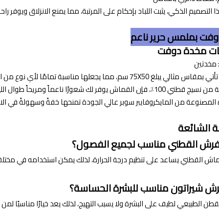
لتصميم الذكي، يثبت اللباد بإحكام على المرتبة، مما يمنع الانزلاق ويوفر راحة
فت بملمس حرير ناعم
ت مخدة دوفت
: مخدتين
أتي بمقاس مثالي يبلغ 75X50 سم، مما يجعلها مناسبة تمامًا لأي نوع من الأسرة أو السرير.
إن القماش يوفر لك شعورًا ناعماً ومريحاً طوال الليل.
لمصنوعة من المايكروفايبر سوبر عالي الجودة تمنحها خفةً وسهولةً في الاستخدام، حي
ة الشائعة
رش القطني مناسب لجميع الفصول؟
اش القطني يساعد على تنظيم درجة الحرارة، لذلك يمكن استخدامه في مختل
 شيراتون مناسب للبشرة الحساسة؟
لقطن الطبيعي لطيف على البشرة ولا يسبب التهيج، لذلك يعد خيارًا مناسبًا لم