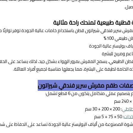
صيل.
قطنية طبيعية تمنحك راحة مثالية
فرش سرير فندقي شيراتون قطن باستخدام خامات عالية الجودة توفر توازنًا مثال
 طبيعي 100%
ياف بوليستر عالية الجودة
عم ومريح للبشرة
ن الطبيعي، يسمح المفرش بمرور الهواء بشكل جيد، لذلك يساعد على الحفاظ 
 الخامة لطيفة على البشرة، مما يجعلها مناسبة لجميع أفراد العائلة.
فات طقم مفرش سرير فندقي شيراتون
تصميم عملي متكامل يتكون من 6 قطع تشمل:
اطي
: 200 × 200 + 30 سم
دات
: 50 × 75 + 5 سم
شوة المصنوعة من ألياف البوليستر عالية الجودة تساعد على الحفاظ على ش