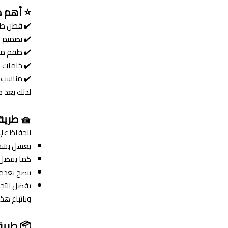
⭐ أهم م
✔️ قطن طبيعي 100% يمنح راحة 
✔️ تصميم ف
✔️ طقم متكامل من 6 قط
✔️ خامات ع
✔️ مناسب 
لذلك يعد هذ
🧺 طريق
للحفاظ على
يغسل بشكل
كما يفضل استخ
ينصح بعدم 
يفضل التجف
وباتباع هذ
📦 طريق