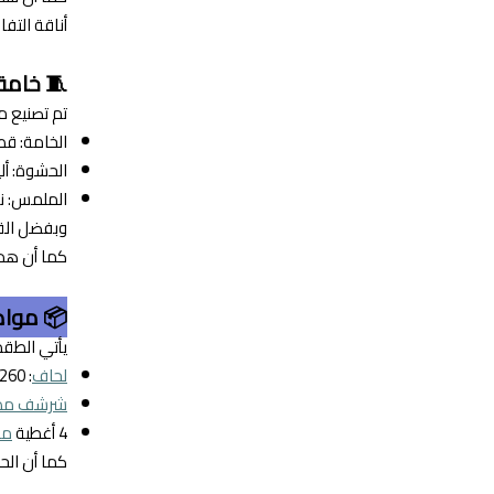
أناقة التفا
🧵 خامة 
تم تصنيع م
الخامة: قطن
الحشوة: أل
الملمس: نا
وبفضل القط
كما أن هذه
📦 مواص
يأتي الطقم ب
لحاف
: 260 × 240 سم
شرشف مط
4 أغطية
مخ
كما أن الح