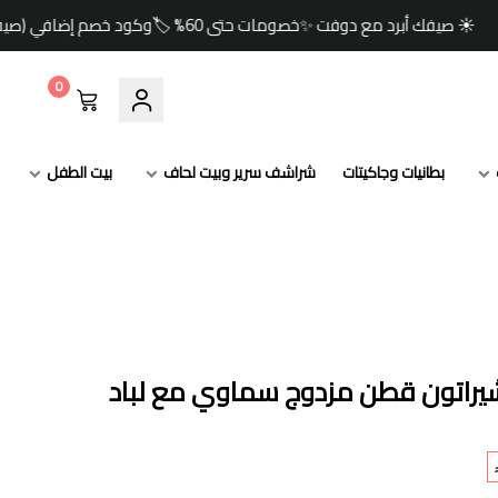
خصومات حتى 60% 🏷️وكود خصم إضافي (صيف) 🎁🚚 شحن مجاني للطلبات ابتداءً من 349 ريال
0
بطانيات وجاكيتات
شراشف سرير وبيت لحاف
بيت الطفل
شيراتون قطن مزدوج سماوي مع لباد