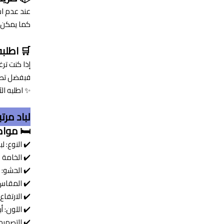
عند عدم ا
كما يمكن ا
🛒 اطلب
إذا كنت تر
فبفضل تصمي
✨ اطلبه ال
لباد مرتبة
🛏️ موا
✔️ النوع: ل
✔️ الخامة ال
✔️ الحشو: 
✔️ المقاس: 200×200
✔️ الارتفاع: 8 س
✔️ اللون: أ
✔️ التصميم