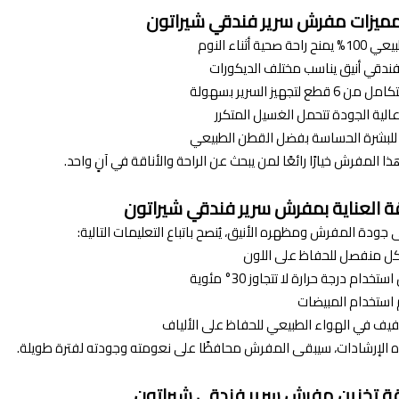
ميزات مفرش سرير فندقي شيراتون
صحية أثناء النوم
ندقي أنيق يناسب مختلف الديكورات
ع لتجهيز السرير بسهولة
الية الجودة تتحمل الغسيل المتكرر
للبشرة الحساسة بفضل القطن الطبيعي
ا المفرش خيارًا رائعًا لمن يبحث عن الراحة والأناقة في آنٍ واحد.
ة العناية بمفرش سرير فندقي شيراتون
 جودة المفرش ومظهره الأنيق، يُنصح باتباع التعليمات التالية:
 منفصل للحفاظ على اللون
دام درجة حرارة لا تتجاوز 30° مئوية
استخدام المبيضات
يف في الهواء الطبيعي للحفاظ على الألياف
ه الإرشادات، سيبقى المفرش محافظًا على نعومته وجودته لفترة طويلة.
ة تخزين مفرش سرير فندقي شيراتون