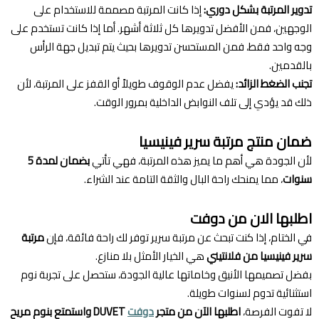
تدوير المرتبة بشكل دوري:
إذا كانت المرتبة مصممة للاستخدام على
الوجهين، فمن الأفضل تدويرها كل ثلاثة أشهر. أما إذا كانت تستخدم على
وجه واحد فقط، فمن المستحسن تدويرها بحيث يتم تبديل جهة الرأس
بالقدمين.
تجنب الضغط الزائد:
يفضل عدم الوقوف طويلاً أو القفز على المرتبة، لأن
ذلك قد يؤدي إلى تلف النوابض الداخلية بمرور الوقت.
ضمان منتج مرتبة سرير فينيسيا
لأن الجودة هي أهم ما يميز هذه المرتبة، فهي تأتي
بضمان لمدة 5
سنوات
، مما يمنحك راحة البال والثقة التامة عند الشراء.
اطلبها الان من دوفت
في الختام، إذا كنت تبحث عن مرتبة سرير توفر لك راحة فائقة، فإن
مرتبة
سرير فينيسيا من فلانتيني
هي الخيار الأمثل بلا منازع.
بفضل تصميمها الأنيق وخاماتها عالية الجودة، ستحصل على تجربة نوم
استثنائية تدوم لسنوات طويلة.
لا تفوت الفرصة،
اطلبها الآن من متجر
دوفت
DUVET واستمتع بنوم مريح