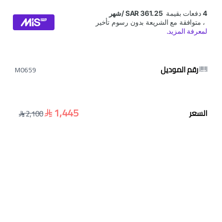
رقم الموديل
M0659
1,445
السعر
2,100