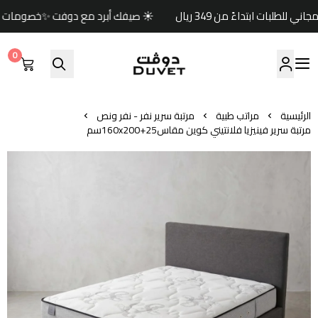
☀️ صيفك أبرد مع دوفت ✨خصومات حتى 60% 🏷️وكود خصم إضافي (صيف) 🎁🚚 شحن مجاني للطلبات ابتداءً من 349 ريال
0
مفارش دوفت | DUVET
الرئيسية
مراتب طبية
مرتبة سرير نفر - نفر ونص
مرتبة سرير فينيزيا فلانتيني كوين مقاس160x200+25سم