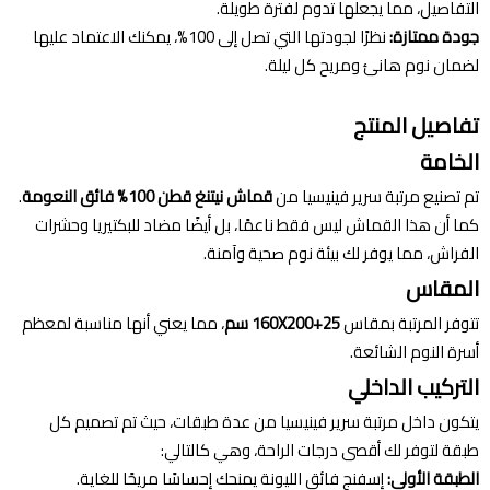
التفاصيل، مما يجعلها تدوم لفترة طويلة.
جودة ممتازة:
نظرًا لجودتها التي تصل إلى 100%، يمكنك الاعتماد عليها
لضمان نوم هانئ ومريح كل ليلة.
تفاصيل المنتج
الخامة
تم تصنيع مرتبة سرير فينيسيا من
قماش نيتنغ قطن 100% فائق النعومة
.
كما أن هذا القماش ليس فقط ناعمًا، بل أيضًا مضاد للبكتيريا وحشرات
الفراش، مما يوفر لك بيئة نوم صحية وآمنة.
المقاس
تتوفر المرتبة بمقاس
160X200+25 سم
، مما يعني أنها مناسبة لمعظم
أسرة النوم الشائعة.
التركيب الداخلي
يتكون داخل مرتبة سرير فينيسيا من عدة طبقات، حيث تم تصميم كل
طبقة لتوفر لك أقصى درجات الراحة، وهي كالتالي:
الطبقة الأولى:
إسفنج فائق الليونة يمنحك إحساسًا مريحًا للغاية.