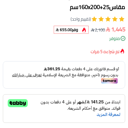
مقاس160x200+25سم
(تقييم واحد)
1,445
2,100
وفر
655.00
متوفر
تم شراءه
5
مرات