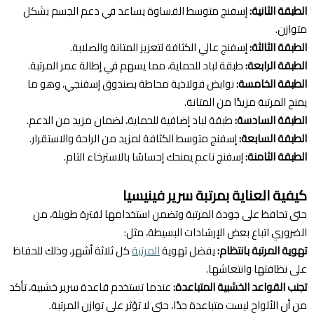
الطبقة الثانية:
إسفنج متوسط القساوة يساعد في دعم الجسم بشكل
متوازن.
الطبقة الثالثة:
إسفنج عالي الكثافة لتعزيز المتانة والصلابة.
الطبقة الرابعة:
طبقة لباد للحماية، مما يسهم في إطالة عمر المرتبة.
الطبقة الخامسة:
نوابض فولاذية محاطة بصندوق إسفنجي، وهو ما
يمنح المرتبة مزيدًا من المتانة.
الطبقة السادسة:
طبقة لباد إضافية للحماية، لضمان مزيد من الدعم.
الطبقة السابعة:
إسفنج متوسط الكثافة لمزيد من الراحة والاستقرار.
الطبقة الثامنة:
إسفنج ناعم يمنحك إحساسًا بالاسترخاء التام.
كيفية العناية بمرتبة سرير فينيسيا
حتى تحافظ على جودة المرتبة وتضمن استخدامها لفترة طويلة، من
الضروري اتباع بعض الإرشادات البسيطة، مثل:
تهوية المرتبة بانتظام:
يفضل تهوية
المرتبة
كل ثلاثة أشهر، وذلك للحفاظ
على نظافتها وانتعاشها.
تجنب القواعد الخشبية المتباعدة:
عندما تستخدم قاعدة سرير خشبية، تأكد
من أن الألواح ليست متباعدة جدًا، حتى لا تؤثر على توازن المرتبة.