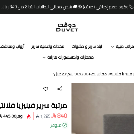
☀️ صيفك أبرد مع
مفارش دوفت | DUVET
مراتب طبية
لباد سرير و حشوات
مخدات واغطية سرير
أرواب ومناشف
معطرات واكسسورات منزلية
يا فلانتيني مقاس90x200+25 سم"تفصيل"
مرتبة سرير فينيزيا فلانتيني مقاس+25
840
1,285
وفر
445.00
متوفر