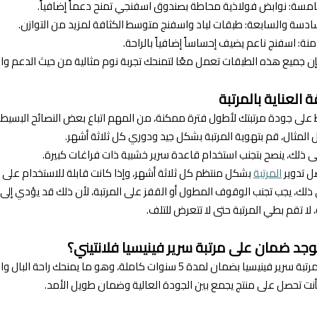
امسة: نوابض فولاذية محاطة بصندوق اسفنجي تمنح دعماً إضافياً.
ادسة والسابعة: طبقات لباد واسفنج متوسط الكثافة لمزيد من التوازن.
منة: اسفنج ناعم يضيف إحساساً إضافياً بالراحة.
فإن جميع هذه الطبقات تعمل معًا لتمنحك تجربة نوم مثالية من حيث الدعم وال
 العناية بالمرتبة
على جودة مرتبتك لأطول فترة ممكنة، من المهم اتباع بعض النصائح البسيطة
المثال، قم بتهوية المرتبة بشكل جيد ودوري كل ثلاثة أشهر.
لى ذلك، ينصح بتجنب استخدام قاعدة سرير خشبية ذات فراغات كبيرة.
ل تدوير
المرتبة
بشكل منتظم كل ثلاثة أشهر، وإذا كانت قابلة للاستخدام على 
ذلك، يجب تجنب الوقوف المطول أو القفز على المرتبة، لأن ذلك قد يؤدي إلى 
 لا تقم بطي المرتبة حتى لا تتعرض للتلف.
وجد ضمان على مرتبة سرير فينيسيا فلانتيني؟
بضمان لمدة 5 سنوات كاملة، وهو ما يمنحك راحة البال والثقة بأن استثمارك محمي لسنوات طويلة.
فأنت تحصل على منتج يجمع بين الجودة العالية وضمان طويل الأمد.