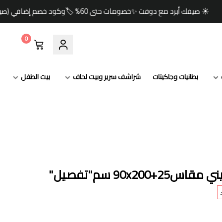
 دوفت ✨خصومات حتى 60% 🏷️وكود خصم إضافي (صيف) 🎁🚚 شحن مجاني للطلبات ابتداءً من 349 ريال
0
بطانيات وجاكيتات
شراشف سرير وبيت لحاف
بيت الطفل
90x200 سم"تفصيل"