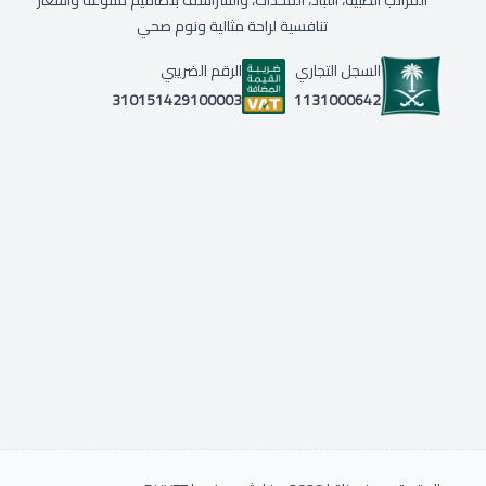
المراتب الطبية، اللباد، المخدات، والشراشف بتصاميم متنوعة وأسعار
تنافسية لراحة مثالية ونوم صحي
السجل التجاري
الرقم الضريبي
1131000642
310151429100003