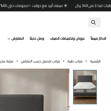
☀️ صيفك أبرد مع دوفت ✨خصومات حتى 60% 🏷️وكود خصم إضافي (صيف) 🎁🚚 شحن مجاني للطلبات ابتداءً من 349 ريال
الاكثر مبيعاً
عروض وتخفيضات الصيف
وصل حديثا
المفارش
الرئيسية
مراتب طبية
مراتب تفصيل حسب المقاس
مرتبة سرير فينيز