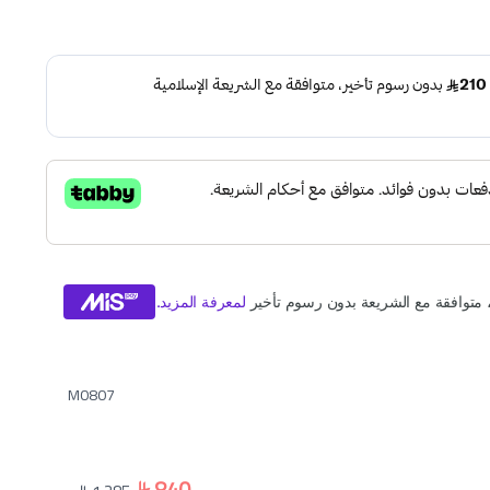
M0807
840