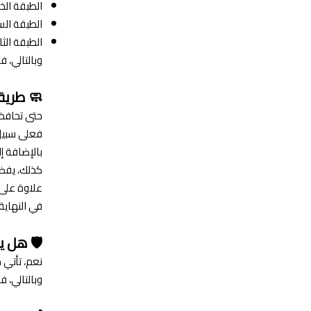
الطبقة الخ
الطبقة الس
الطبقة الثا
وبالتالي، 
🧼 طريقة
حتى تحافظ 
فعلى سبيل 
بالإضافة إ
كذلك، يفض
علاوة على 
في النهاية،
🛡️ هل ي
نعم، تأتي مرتبة سرير فينيسيا 
وبالتالي، 