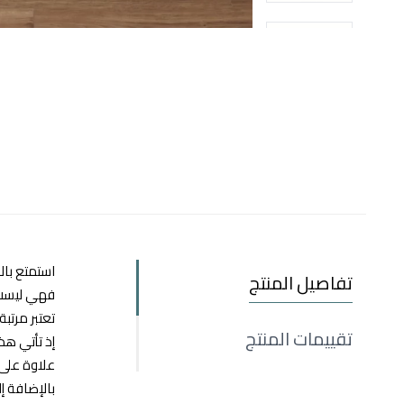
استمتع بال
تفاصيل المنتج
فهي ليست م
تعتبر مرتب
تقييمات المنتج
إذ تأتي هذه المرتبة بمقاس 90x200+25 سم، وبالتالي فهي 
علاوة على ذ
بالإضافة إ