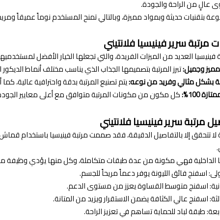
عالٍ من الراحة والجودة.
 بتقنيات حديثة وبمواد مميزة، وبالتالي تمنح المستخدم نوماً عميقاً ومريحاً
 مرتبة سرير فينيسيا فلانتيني
 فينيسيا العديد من الميزات الفريدة، والتي تجعلها الخيار الأفضل لمستخدميها
مميز وجميل:
تبرز المرتبة بتصميمها الجذاب الذي يناسب مختلف أنماط الديكور 
ة بشكل مثالي وفريد من نوعه:
يتم تصنيع المرتبة بدقة واحترافية عالية، كما
زة 100%:
كل مكون من مكونات المرتبة متوافق مع أعلى معايير الجودة، 
يل مرتبة سرير فينيسيا فلانتيني
.
تها الداخلية فهي مكونة من عدة طبقات متكاملة، وكل منها يؤدي وظيفة م
لى: اسفنج فائق الليونة يوفر دعماً مريحاً للجسم.
انية: اسفنج متوسط القساوة يعزز من مستوى الدعم.
لثة: اسفنج عالي الكثافة يضمن الاستقرار ويزيد من المتانة.
بعة: طبقة لباد للحماية تساهم في تعزيز الراحة.