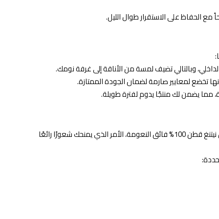
 مع الحفاظ على الاستقرار طوال الليل.
:
الداخلي، وبالتالي تضيف لمسة من الأناقة إلى غرفة نومك.
 أنها تخضع لمعايير صارمة لضمان الجودة الممتازة.
مما يضمن لك منتجًا يدوم لفترة طويلة.
ولأن الراحة لا تتحقق إلا بالتفاصيل الدقيقة، فقد صممت مرتبة فينيسيا باستخدام قماش نيتنغ قطن 100% فائق النعومة، الأمر الذي يمنحك شعورًا رائعًا
حددة: