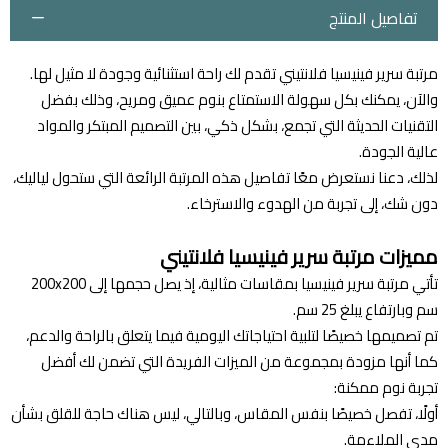
تفاصيل المنتج
مرتبة سرير فينيسيا فلانتيني تقدم لك راحة استثنائية وجودة لا مثيل لها.
والآن، يمكنك بكل سهولة الاستمتاع بنوم عميق ومريح، وذلك بفضل
التقنيات الحديثة التي تجمع، بشكل ذكي، بين التصميم المبتكر والمواد
عالية الجودة.
لذلك، دعنا نستعرض معًا تفاصيل هذه المرتبة الرائعة التي ستحول لياليك،
دون شك، إلى تجربة من الهدوء والاسترخاء.
مميزات مرتبة سرير فينيسيا فلانتيني
تأتي مرتبة سرير فينيسيا بمقاسات مثالية، إذ يصل حجمها إلى 200x200
سم وبارتفاع يبلغ 25 سم.
تم تصميمها خصيصًا لتلبية احتياجاتك اليومية فيما يتعلق بالراحة والدعم،
كما أنها مزودة بمجموعة من الميزات الفريدة التي تضمن لك أفضل
تجربة نوم ممكنة:
أولًا، تفصل خصيصًا بنفس المقاس، وبالتالي، ليس هناك حاجة للقلق بشأن
مدى الملاءمة.