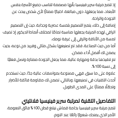
إذ تتميز مرتبة سرير فينيسيا بأنها مصممة لتناسب جميع الأسرة بنفس
الأبعاد، مما يجعلها، دون مبالغة، اختيارًا ممتازًا لأي شخص يبحث عن
الجودة والراحة.
إضافة إلى ذلك، يتميز التصميم بلمسة عصرية وجذابة، حيث إن التصميم
الراقي لهذه المرتبة يجعلها مناسبة تمامًا لمختلف أنماط الديكور، إذ تضيف
لمسة من الأناقة والرقي إلى غرفة نومك.
أما من حيث الصناعة، فقد تم تصنيعها بشكل مثالي وفريد من نوعه، بحيث
يضمن لك أفضل أداء ممكن.
تم تنفيذها بدقة ومهارة عالية، مما يجعل الجودة ممتازة وتصل فعليًا
إلى نسبة 100%.
علاوة على ما سبق، فهي مصنوعة بمواصفات عالية جدًا، حيث تستخدم
أحدث التقنيات في تصنيعها، وبالتالي، تضمن لك مقاومة فائقة للأضرار
وتحمّلًا ممتازًا على المدى الطويل.
التفاصيل التقنية لمرتبة سرير فينيسيا فلانتيني
تتميز مرتبة سرير فينيسيا بخامة قماش نيتنغ قطن 100% فائق النعومة،
الأمر الذي يمنحك شعورًا رائعًا عند النوم.