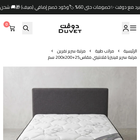
ود خصم إضافي (صيف) 🎁🚚 شحن مجاني للطلبات ابتداءً من 349 ريال
0
مفارش دوفت | DUVET
الرئيسية
مراتب طبية
مرتبة سرير نفرين
مرتبة سرير فينيزيا فلانتيني مقاس200x200+25 سم