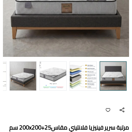
مرتبة سرير فينيزيا فلانتيني مقاس200x200+25 سم