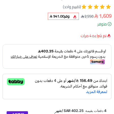
(تقييم واحد)
1,609
2,550
وفر
941.00
متوفر
تم شراءه
4
مرات