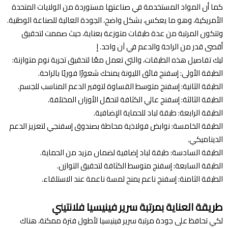
كما أن المواد المستخدمة في صناعتها مستوردة من الولايات المتحدة
الأمريكية، وهو ما يعكس، بشكل واضح، الجودة العالية للصناعة الوطنية.
وتتكون المرتبة من عدة طبقات متوزعة بعناية، حيث صممت لتحقيق
أقصى قدر من الراحة والدعم في آن واحد. إ
ليك تفاصيل هذه الطبقات، والتي تعمل معًا لتحقيق تجربة نوم متوازنة:
الطبقة الأولى: إسفنج فائق الليونة يمنحك شعورًا فوريًا بالراحة.
الطبقة الثانية: إسفنج متوسط القساوة لتوفير الدعم المناسب للجسم.
الطبقة الثالثة: إسفنج عالي الكثافة لتحمّل الأوزان المختلفة.
الطبقة الرابعة: طبقة لباد للحماية الإضافية.
الطبقة الخامسة: نوابض فولاذية محاطة بصندوق إسفنجي لتعزيز الدعم
الديناميكي.
الطبقة السادسة: طبقة لباد إضافية لضمان مزيد من الحماية.
الطبقة السابعة: إسفنج متوسط الكثافة لتحقيق التوازن.
الطبقة الثامنة: إسفنج ناعم يمنح لمسة ناعمة عند الاستلقاء.
طريقة العناية بمرتبة سرير فينيسيا فلانتيني
لكي تحافظ على جودة مرتبة سرير فينيسيا لأطول فترة ممكنة، هناك