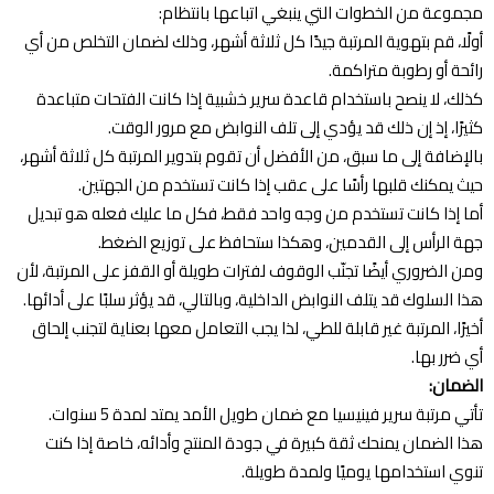
مجموعة من الخطوات التي ينبغي اتباعها بانتظام:
أولًا، قم بتهوية المرتبة جيدًا كل ثلاثة أشهر، وذلك لضمان التخلص من أي
رائحة أو رطوبة متراكمة.
كذلك، لا ينصح باستخدام قاعدة سرير خشبية إذا كانت الفتحات متباعدة
كثيرًا، إذ إن ذلك قد يؤدي إلى تلف النوابض مع مرور الوقت.
بالإضافة إلى ما سبق، من الأفضل أن تقوم بتدوير المرتبة كل ثلاثة أشهر،
حيث يمكنك قلبها رأسًا على عقب إذا كانت تستخدم من الجهتين.
أما إذا كانت تستخدم من وجه واحد فقط، فكل ما عليك فعله هو تبديل
جهة الرأس إلى القدمين، وهكذا ستحافظ على توزيع الضغط.
ومن الضروري أيضًا تجنّب الوقوف لفترات طويلة أو القفز على المرتبة، لأن
هذا السلوك قد يتلف النوابض الداخلية، وبالتالي، قد يؤثر سلبًا على أدائها.
أخيرًا، المرتبة غير قابلة للطي، لذا يجب التعامل معها بعناية لتجنب إلحاق
أي ضرر بها.
الضمان:
تأتي مرتبة سرير فينيسيا مع ضمان طويل الأمد يمتد لمدة 5 سنوات.
هذا الضمان يمنحك ثقة كبيرة في جودة المنتج وأدائه، خاصة إذا كنت
تنوي استخدامها يوميًا ولمدة طويلة.